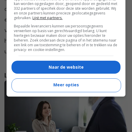
kan worden opgeslagen door, geopend door en gedeeld met
onderscheiden worden van onbetrouwbare
332 partners of specifiek door deze site worden gebruikt. Wij
en onze partners kunnen precieze geolocatiegegevens
gebruiken.
Lijst met partners.
e-mails. Alles over spam, internetveiligheid,
Bepaalde leveranciers kunnen uw persoonsgegevens
virusscanners en firewalls wordt uitgelegd in
verwerken op basis van gerechtvaardigd belang. U kunt
hiertegen bezwaar maken door uw opties hieronder te
het e-book ‘de computer eenvoudig
beheren. Zoek onderaan deze pagina of in het sitemenu naar
een link om uw toestemming te beheren of in te trekken via de
privacy- en cookie-instellingen.
uitgelegd’.
Naar de website
Lees verder...
Meer opties