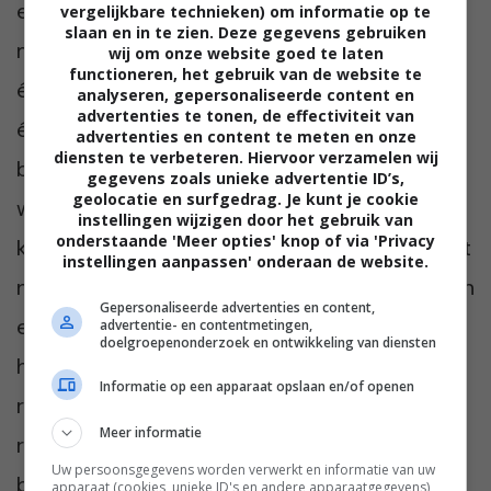
een veilig wachtwoord? Het wachtwoord
vergelijkbare technieken) om informatie op te
slaan en in te zien. Deze gegevens gebruiken
moet bestaan uit cijfers, letters en minimaal
wij om onze website goed te laten
functioneren, het gebruik van de website te
één leesteken. Daarnaast moet het minimaal
analyseren, gepersonaliseerde content en
advertenties te tonen, de effectiviteit van
één hoofdletter en één kleine letter
advertenties en content te meten en onze
diensten te verbeteren. Hiervoor verzamelen wij
bevatten. Verder is het aan te raden dat het
gegevens zoals unieke advertentie ID’s,
geolocatie en surfgedrag. Je kunt je cookie
wachtwoord tussen de acht en twintig
instellingen wijzigen door het gebruik van
onderstaande 'Meer opties' knop of via 'Privacy
karakters lang is. Ook is het belangrijk dat het
instellingen aanpassen' onderaan de website.
niet eenvoudig te raden is, zoals de naam van
Gepersonaliseerde advertenties en content,
een kind of de geboortedatum. Daarnaast is
advertentie- en contentmetingen,
doelgroepenonderzoek en ontwikkeling van diensten
het essentieel dat het wachtwoord
Informatie op een apparaat opslaan en/of openen
regelmatig gewijzigd wordt. Ook komt er
Meer informatie
regelmatig spam in de mailbox. Het is
Uw persoonsgegevens worden verwerkt en informatie van uw
belangrijk dat betrouwbare e-mails
apparaat (cookies, unieke ID's en andere apparaatgegevens)