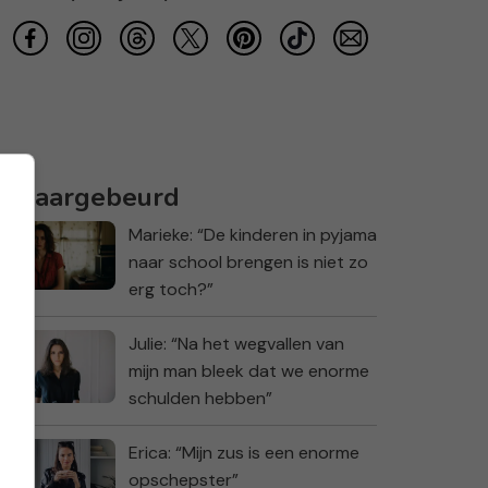
Waargebeurd
Marieke: “De kinderen in pyjama
naar school brengen is niet zo
erg toch?”
Julie: “Na het wegvallen van
mijn man bleek dat we enorme
schulden hebben”
Erica: “Mijn zus is een enorme
opschepster”