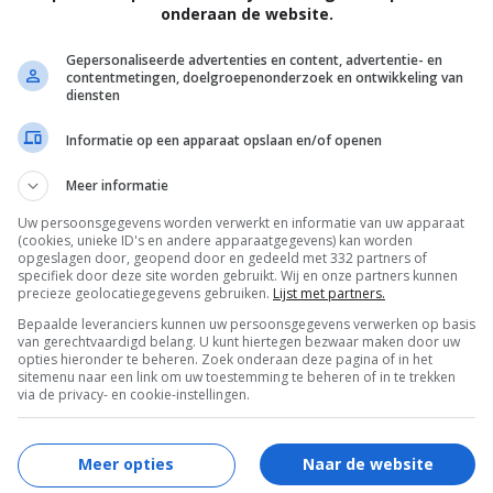
onderaan de website.
Gepersonaliseerde advertenties en content, advertentie- en
contentmetingen, doelgroepenonderzoek en ontwikkeling van
oducten is belangrijk, ook de kennis die
diensten
dwijnstreken.
Informatie op een apparaat opslaan en/of openen
is om te lezen in, uit en over de
Meer informatie
 kopen, waar je een goede wijnkaart kunt
Uw persoonsgegevens worden verwerkt en informatie van uw apparaat
(cookies, unieke ID's en andere apparaatgegevens) kan worden
opgeslagen door, geopend door en gedeeld met 332 partners of
specifiek door deze site worden gebruikt. Wij en onze partners kunnen
, menukaarten meegepakt. Kooktechnieken
precieze geolocatiegegevens gebruiken.
Lijst met partners.
ijnen.
Bepaalde leveranciers kunnen uw persoonsgegevens verwerken op basis
van gerechtvaardigd belang. U kunt hiertegen bezwaar maken door uw
opties hieronder te beheren. Zoek onderaan deze pagina of in het
eftafel van het Pakhuis van BuyYourWine,
sitemenu naar een link om uw toestemming te beheren of in te trekken
via de privacy- en cookie-instellingen.
den.
Meer opties
Naar de website