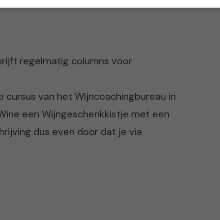
et een zekere passie voor wijn.
rijft regelmatig columns voor
e cursus van het WIjncoachingbureau in
rWine een Wijngeschenkkistje met een
hrijving dus even door dat je via