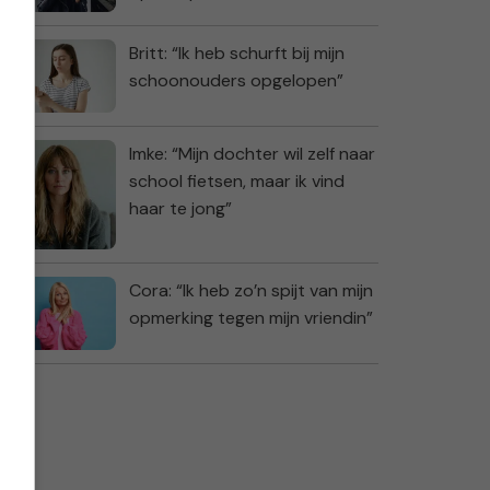
Britt: “Ik heb schurft bij mijn
schoonouders opgelopen”
Imke: “Mijn dochter wil zelf naar
school fietsen, maar ik vind
haar te jong”
Cora: “Ik heb zo’n spijt van mijn
opmerking tegen mijn vriendin”