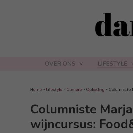
OVER ONS
LIFESTYLE
Home
»
Lifestyle
»
Carriere
»
Opleiding
»
Columniste 
Columniste Marja
wijncursus: Foo