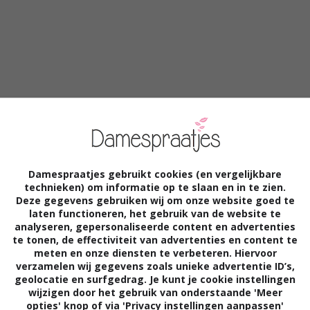
 start het Wijncoachingbureau met de
od&Wine” ! In tegenstelling en aanvullend op
is van deze cursus besloten in smaak en
Damespraatjes gebruikt cookies (en vergelijkbare
 door Peter Klosse gedefinieerde
technieken) om informatie op te slaan en in te zien.
Deze gegevens gebruiken wij om onze website goed te
Food matcht Wine en vice versa.
laten functioneren, het gebruik van de website te
analyseren, gepersonaliseerde content en advertenties
te tonen, de effectiviteit van advertenties en content te
meten en onze diensten te verbeteren. Hiervoor
, stelt Marja van Beek van het
verzamelen wij gegevens zoals unieke advertentie ID’s,
geolocatie en surfgedrag. Je kunt je cookie instellingen
end gedurende 9 avonden. Ze maken deze
wijzigen door het gebruik van onderstaande 'Meer
ef spel.”
opties' knop of via 'Privacy instellingen aanpassen'