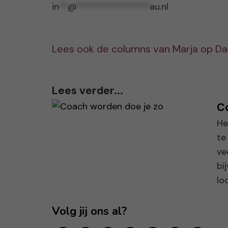
in
**
@
****************
au.nl
Lees ook de columns van Marja op D
Lees verder...
Co
He
te
ve
bi
lo
Volg jij ons al?