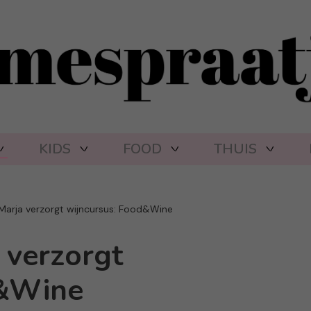
KIDS
FOOD
THUIS
Marja verzorgt wijncursus: Food&Wine
 verzorgt
d&Wine