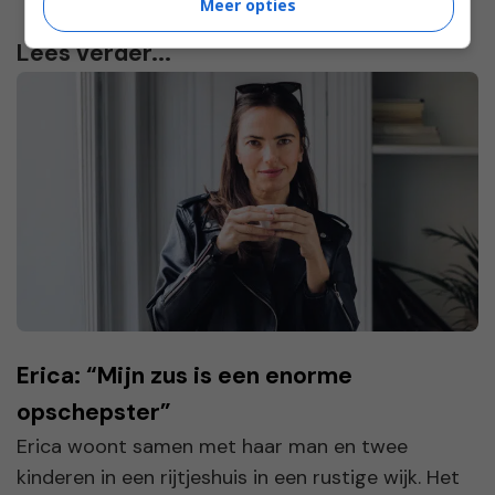
Meer opties
Lees verder...
Erica: “Mijn zus is een enorme
opschepster”
Erica woont samen met haar man en twee
kinderen in een rijtjeshuis in een rustige wijk. Het