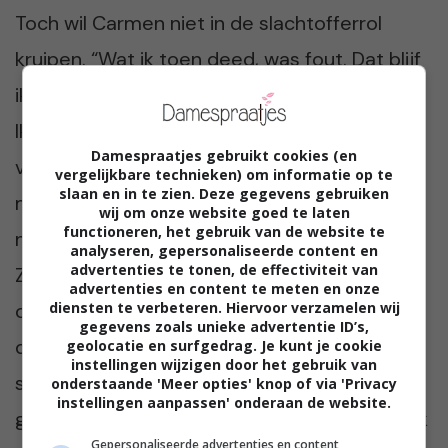
Toch wil Carmen niet in de slachtofferrol
kruipen. “Wat ik toen deed, was fout. Dat blijf
ik erkennen. Maar ik ben nu een ander mens.
Ik werk met kinderen, ik draag
Damespraatjes gebruikt cookies (en
verantwoordelijkheid, ik ben volwassen. Wat
vergelijkbare technieken) om informatie op te
slaan en in te zien. Deze gegevens gebruiken
me het meest raakt, is dat mijn familie daar
wij om onze website goed te laten
functioneren, het gebruik van de website te
nooit eerder aan getwijfeld heeft – tot dit.”
analyseren, gepersonaliseerde content en
advertenties te tonen, de effectiviteit van
Ze besluit open kaart te spelen. “Ik heb mijn
advertenties en content te meten en onze
ouders het hele verhaal verteld. Hoe ik toen
diensten te verbeteren. Hiervoor verzamelen wij
gegevens zoals unieke advertentie ID’s,
dacht, hoe bang ik was, hoe erg ik me
geolocatie en surfgedrag. Je kunt je cookie
instellingen wijzigen door het gebruik van
schaamde. Ze moesten even slikken, maar ik
onderstaande 'Meer opties' knop of via 'Privacy
instellingen aanpassen' onderaan de website.
geloof dat ze me inmiddels weer zien zoals ik
Gepersonaliseerde advertenties en content,