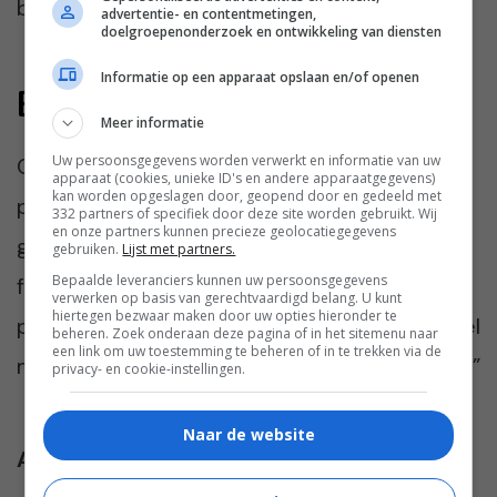
ben.”
advertentie- en contentmetingen,
doelgroepenonderzoek en ontwikkeling van diensten
Informatie op een apparaat opslaan en/of openen
Een nieuw hoofdstuk
Meer informatie
Uw persoonsgegevens worden verwerkt en informatie van uw
Carmen probeert het leven weer op te
apparaat (cookies, unieke ID's en andere apparaatgegevens)
kan worden opgeslagen door, geopend door en gedeeld met
pakken. “Ik ga door. Zonder Amy. Zonder
332 partners of specifiek door deze site worden gebruikt. Wij
en onze partners kunnen precieze geolocatiegegevens
geheimen. En met het vertrouwen dat ik
gebruiken.
Lijst met partners.
Bepaalde leveranciers kunnen uw persoonsgegevens
fouten mag maken, zolang ik ervan leer. De
verwerken op basis van gerechtvaardigd belang. U kunt
hiertegen bezwaar maken door uw opties hieronder te
pijn zit er nog, maar ik weet ook: ik ben zoveel
beheren. Zoek onderaan deze pagina of in het sitemenu naar
een link om uw toestemming te beheren of in te trekken via de
meer dan dat ene moment tien jaar geleden.”
privacy- en cookie-instellingen.
Naar de website
Afbeelding
:
Freepik