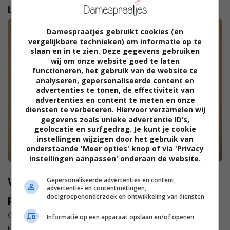
Lees verder...
Damespraatjes gebruikt cookies (en
vergelijkbare technieken) om informatie op te
slaan en in te zien. Deze gegevens gebruiken
wij om onze website goed te laten
functioneren, het gebruik van de website te
analyseren, gepersonaliseerde content en
advertenties te tonen, de effectiviteit van
advertenties en content te meten en onze
diensten te verbeteren. Hiervoor verzamelen wij
gegevens zoals unieke advertentie ID’s,
geolocatie en surfgedrag. Je kunt je cookie
instellingen wijzigen door het gebruik van
onderstaande 'Meer opties' knop of via 'Privacy
instellingen aanpassen' onderaan de website.
Waarom iedereen over Castor Olie
Gepersonaliseerde advertenties en content,
advertentie- en contentmetingen,
doelgroepenonderzoek en ontwikkeling van diensten
praat: Dé beauty-trend van dit moment
Castor olie is de laatste tijd een van de meest
Informatie op een apparaat opslaan en/of openen
besproken producten in de beautywereld. Het