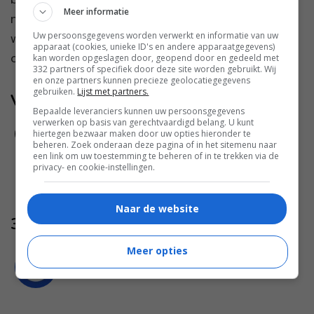
Meer informatie
natuurlijke olie-extract uit de zaden van de
Uw persoonsgegevens worden verwerkt en informatie van uw
wonderboom (Ricinus communis) staat bekend
apparaat (cookies, unieke ID's en andere apparaatgegevens)
om zijn veelzijdige ...
kan worden opgeslagen door, geopend door en gedeeld met
332 partners of specifiek door deze site worden gebruikt. Wij
en onze partners kunnen precieze geolocatiegegevens
gebruiken.
Lijst met partners.
Volg jij ons al?
Bepaalde leveranciers kunnen uw persoonsgegevens
verwerken op basis van gerechtvaardigd belang. U kunt
hiertegen bezwaar maken door uw opties hieronder te
beheren. Zoek onderaan deze pagina of in het sitemenu naar
een link om uw toestemming te beheren of in te trekken via de
privacy- en cookie-instellingen.
Naar de website
3 reacties
Margreet
-
Meer opties
25 apr
Wijkagent informeren, overleggen.