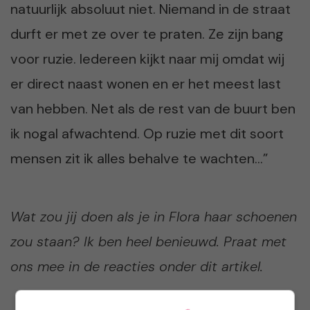
natuurlijk absoluut niet. Niemand in de straat
durft er met ze over te praten. Ze zijn bang
voor ruzie. Iedereen kijkt naar mij omdat wij
er direct naast wonen en er het meest last
van hebben. Net als de rest van de buurt ben
ik nogal afwachtend. Op ruzie met dit soort
mensen zit ik alles behalve te wachten…”
Wat zou jij doen als je in Flora haar schoenen
zou staan? Ik ben heel benieuwd. Praat met
ons mee in de reacties onder dit artikel.