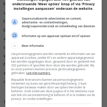
Naast het kliksysteem hebben alle bartafels
onderstaande 'Meer opties' knop of via 'Privacy
instellingen aanpassen' onderaan de website.
van NJOJ ook voetsteunen en haken onder
Gepersonaliseerde advertenties en content,
het blad. Dat maakt het hangen aan de
advertentie- en contentmetingen,
doelgroepenonderzoek en ontwikkeling van diensten
bartafels zo gezellig. Je handtas of jas heb je
Informatie op een apparaat opslaan en/of openen
altijd in de buurt. Hartstikke handig! NJOJ
Meer informatie
ontwerpt en produceert in Nederland, en
Uw persoonsgegevens worden verwerkt en informatie van uw
werkt alleen met aluminium en Europese
apparaat (cookies, unieke ID's en andere apparaatgegevens)
kan worden opgeslagen door, geopend door en gedeeld met
houtsoorten. Hierdoor zijn de meubels niet
332 partners of specifiek door deze site worden gebruikt. Wij
en onze partners kunnen precieze geolocatiegegevens
alleen van uitstekende kwaliteit maar ook
gebruiken.
Lijst met partners.
Bepaalde leveranciers kunnen uw persoonsgegevens
duurzaam en milieubewust.
verwerken op basis van gerechtvaardigd belang. U kunt
hiertegen bezwaar maken door uw opties hieronder te
beheren. Zoek onderaan deze pagina of in het sitemenu naar
een link om uw toestemming te beheren of in te trekken via de
privacy- en cookie-instellingen.
Wat vind jij van deze mooie bartafels? Is dit