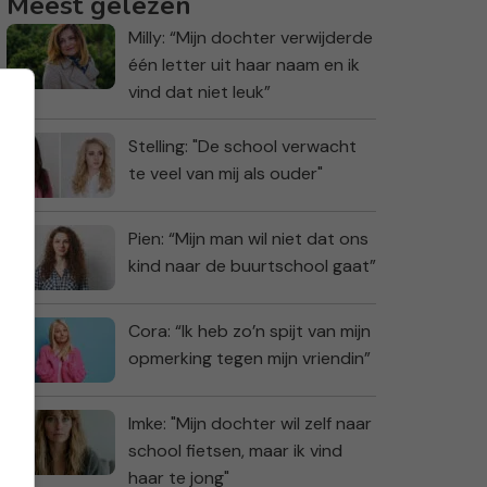
Meest gelezen
Milly: “Mijn dochter verwijderde
één letter uit haar naam en ik
vind dat niet leuk”
Stelling: "De school verwacht
te veel van mij als ouder"
Pien: “Mijn man wil niet dat ons
kind naar de buurtschool gaat”
Cora: “Ik heb zo’n spijt van mijn
opmerking tegen mijn vriendin”
Imke: "Mijn dochter wil zelf naar
school fietsen, maar ik vind
haar te jong"