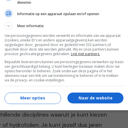
diensten
Informatie op een apparaat opslaan en/of openen
. Je verbrand al snel 600 calorieën per uur
Meer informatie
t begin ga je er nog wel achter komen dat je
Uw persoonsgegevens worden verwerkt en informatie van uw apparaat
(cookies, unieke ID's en andere apparaatgegevens) kan worden
n je niet eens het bestaan wist haha. Nog
opgeslagen door, geopend door en gedeeld met 332 partners of
specifiek door deze site worden gebruikt. Wij en onze partners kunnen
precieze geolocatiegegevens gebruiken.
Lijst met partners.
e zweten.
Bepaalde leveranciers kunnen uw persoonsgegevens verwerken op basis
van gerechtvaardigd belang. U kunt hiertegen bezwaar maken door uw
opties hieronder te beheren. Zoek onderaan deze pagina of in het
sitemenu naar een link om uw toestemming te beheren of in te trekken
via de privacy- en cookie-instellingen.
 kitesurfen en kunt steeds weer nieuwe
Meer opties
Naar de website
ukje varen tot bochten en je eerste
hillende disciplines waaruit je kunt kiezen
r of hydrofoilen. Je kunt jezelf dus jaren