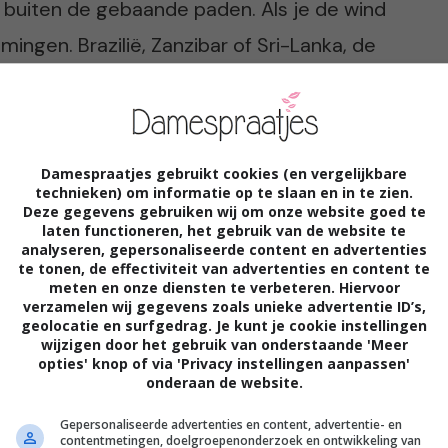
e buiten de gebaande paden. Als je de wind
mingen. Brazilië, Zanzibar of Sri-Lanka, de
ikini is heerlijk!
Damespraatjes gebruikt cookies (en vergelijkbare
technieken) om informatie op te slaan en in te zien.
Deze gegevens gebruiken wij om onze website goed te
laten functioneren, het gebruik van de website te
analyseren, gepersonaliseerde content en advertenties
te tonen, de effectiviteit van advertenties en content te
meten en onze diensten te verbeteren. Hiervoor
 vriendelijke chille mensen. Kitesurfen is
verzamelen wij gegevens zoals unieke advertentie ID’s,
geolocatie en surfgedrag. Je kunt je cookie instellingen
 strand maak je snel nieuwe vrienden waar
wijzigen door het gebruik van onderstaande 'Meer
opties' knop of via 'Privacy instellingen aanpassen'
ijntje mee kunt drinken. De laid-back
onderaan de website.
Gepersonaliseerde advertenties en content, advertentie- en
contentmetingen, doelgroepenonderzoek en ontwikkeling van