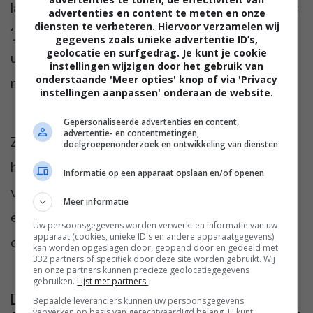
laat het woordje ‘maar’ achterwege. Bij ons is
advertenties en content te meten en onze
diensten te verbeteren. Hiervoor verzamelen wij
‘ja-maar kost een euro’ een gevleugelde
gegevens zoals unieke advertentie ID’s,
geolocatie en surfgedrag. Je kunt je cookie
uitspraak. Het spreekt voor zich dat het ‘ja-
instellingen wijzigen door het gebruik van
onderstaande 'Meer opties' knop of via 'Privacy
maar potje’ goed is gevuld…
instellingen aanpassen' onderaan de website.
Gepersonaliseerde advertenties en content,
advertentie- en contentmetingen,
Zeg jij vaak sorry? Hoe doe je dat? En: heeft
doelgroepenonderzoek en ontwikkeling van diensten
het echt betekenis? Heb jij ooit iemand
Informatie op een apparaat opslaan en/of openen
vergeven? Wij zijn heel benieuwd. Praat
Meer informatie
erover met ons. Dat kan in de comments
Uw persoonsgegevens worden verwerkt en informatie van uw
apparaat (cookies, unieke ID's en andere apparaatgegevens)
onder dit artikel.
kan worden opgeslagen door, geopend door en gedeeld met
332 partners of specifiek door deze site worden gebruikt. Wij
en onze partners kunnen precieze geolocatiegegevens
gebruiken.
Lijst met partners.
Lees verder...
Bepaalde leveranciers kunnen uw persoonsgegevens
verwerken op basis van gerechtvaardigd belang. U kunt