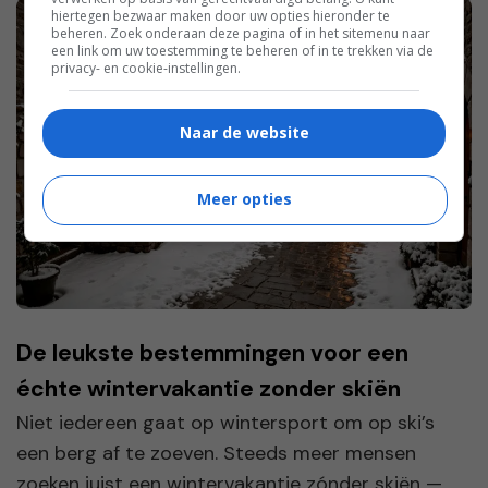
hiertegen bezwaar maken door uw opties hieronder te
beheren. Zoek onderaan deze pagina of in het sitemenu naar
een link om uw toestemming te beheren of in te trekken via de
privacy- en cookie-instellingen.
Naar de website
Meer opties
De leukste bestemmingen voor een
échte wintervakantie zonder skiën
Niet iedereen gaat op wintersport om op ski’s
een berg af te zoeven. Steeds meer mensen
zoeken juist een wintervakantie zónder skiën —