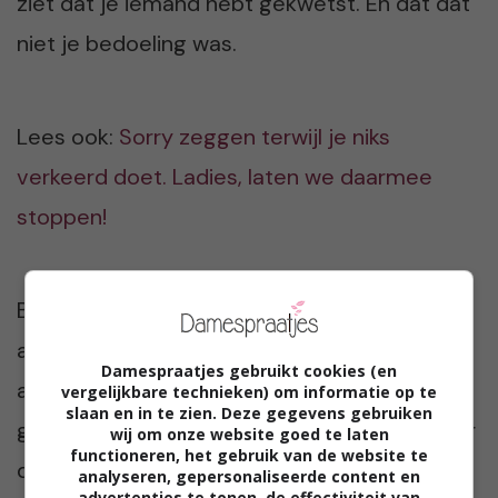
ziet dat je iemand hebt gekwetst. En dat dat
niet je bedoeling was.
Lees ook:
Sorry zeggen terwijl je niks
verkeerd doet. Ladies, laten we daarmee
stoppen!
Belangrijk is dus dat je alleen je excuses
aanbiedt als het er echt toe doet en als je er
Damespraatjes gebruikt cookies (en
achter staat. Het valt niet mee om toe te
vergelijkbare technieken) om informatie op te
slaan en in te zien. Deze gegevens gebruiken
geven dat je fout zat, dus denk goed na over
wij om onze website goed te laten
functioneren, het gebruik van de website te
de boodschap die je de ander wilt geven. En
analyseren, gepersonaliseerde content en
advertenties te tonen, de effectiviteit van