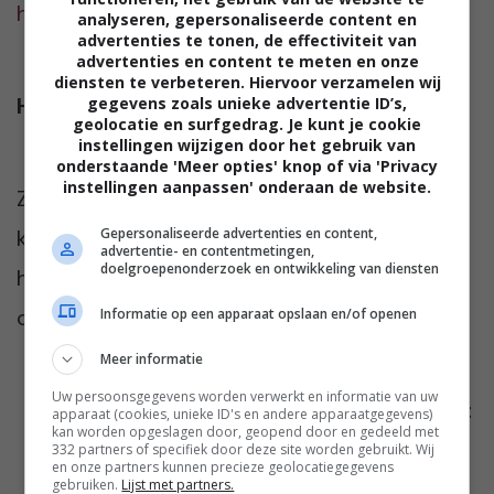
hummus
.
analyseren, gepersonaliseerde content en
advertenties te tonen, de effectiviteit van
advertenties en content te meten en onze
diensten te verbeteren. Hiervoor verzamelen wij
Hoe eet jij je hummus?
gegevens zoals unieke advertentie ID’s,
geolocatie en surfgedrag. Je kunt je cookie
instellingen wijzigen door het gebruik van
onderstaande 'Meer opties' knop of via 'Privacy
instellingen aanpassen' onderaan de website.
Zelf ben ik ontzettend gek op hummus en
kan het overal bij eten. Hoe eet jij je hummus
Gepersonaliseerde advertenties en content,
advertentie- en contentmetingen,
doelgroepenonderzoek en ontwikkeling van diensten
het liefst? Laat het ons weten in de
comments onder dit artikel.
Informatie op een apparaat opslaan en/of openen
Meer informatie
Uw persoonsgegevens worden verwerkt en informatie van uw
Lees ook:
Recept voor frisse hummus met
apparaat (cookies, unieke ID's en andere apparaatgegevens)
kan worden opgeslagen door, geopend door en gedeeld met
citroen, pitten en zaden
332 partners of specifiek door deze site worden gebruikt. Wij
en onze partners kunnen precieze geolocatiegegevens
gebruiken.
Lijst met partners.