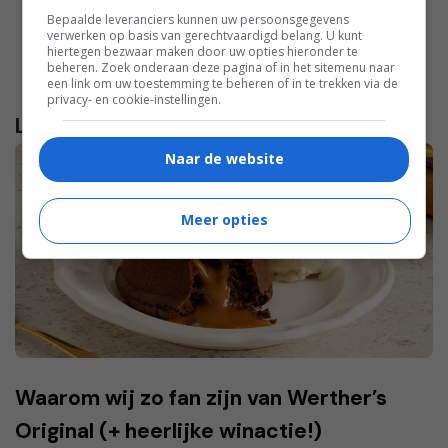
Bepaalde leveranciers kunnen uw persoonsgegevens
verwerken op basis van gerechtvaardigd belang. U kunt
hiertegen bezwaar maken door uw opties hieronder te
beheren. Zoek onderaan deze pagina of in het sitemenu naar
een link om uw toestemming te beheren of in te trekken via de
privacy- en cookie-instellingen.
Lees verder...
Naar de website
Meer opties
Waarom wij zo fan zijn van Werther’s
Original (+ heerlijke winactie!)