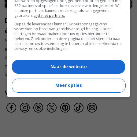
kan worden opgeslagen door, geopend door en gedeeld met
332 partners of specifiek door deze site worden gebruikt. Wij
en onze partners kunnen precieze geolocatiegegevens
gebruiken.
Lijst met partners.
De leukste bestemmingen voor een
Bepaalde leveranciers kunnen uw persoonsgegevens
verwerken op basis van gerechtvaardigd belang. U kunt
échte wintervakantie zonder skiën
hiertegen bezwaar maken door uw opties hieronder te
beheren. Zoek onderaan deze pagina of in het sitemenu naar
Niet iedereen gaat op wintersport om op ski’s
een link om uw toestemming te beheren of in te trekken via de
een berg af te zoeven. Steeds meer mensen
privacy- en cookie-instellingen.
zoeken juist een wintervakantie zónder skiën —
maar mét sneeuw, sfeervolle dorpjes, mooie
Naar de website
landschappen en...
Meer opties
Volg jij ons al?