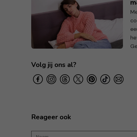
m
Me
co
ee
he
Gel
Volg jij ons al?
Reageer ook