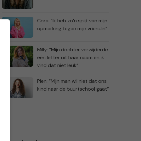
Cora: “Ik heb zo’n spijt van mijn
opmerking tegen mijn vriendin”
Milly: “Mijn dochter verwijderde
één letter uit haar naam en ik
vind dat niet leuk”
Pien: “Mijn man wil niet dat ons
kind naar de buurtschool gaat”