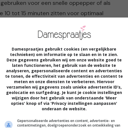
 gebruiken voor een snelle oppepper of als
e 10 tot 15 minuten zitten voor optimaal
soon kunnen variëren, kunnen oogpads
n zwellingen.
Damespraatjes gebruikt cookies (en vergelijkbare
technieken) om informatie op te slaan en in te zien.
ot
Deze gegevens gebruiken wij om onze website goed te
laten functioneren, het gebruik van de website te
analyseren, gepersonaliseerde content en advertenties
kan make-up ook bijdragen aan een frisse
te tonen, de effectiviteit van advertenties en content te
meten en onze diensten te verbeteren. Hiervoor
ation die je huid laat ademen, of gebruik
verzamelen wij gegevens zoals unieke advertentie ID’s,
geolocatie en surfgedrag. Je kunt je cookie instellingen
urlijke look. Concealer kan helpen om
wijzigen door het gebruik van onderstaande 'Meer
opties' knop of via 'Privacy instellingen aanpassen'
te verbergen. Een beetje highlighter
onderaan de website.
rgeet niet je wimpers: een laagje
Gepersonaliseerde advertenties en content, advertentie- en
wakkere blik. Zorg er altijd voor dat je je
contentmetingen, doelgroepenonderzoek en ontwikkeling van