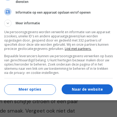
diensten
oed verwijdert om verstoppingen en
Informatie op een apparaat opslaan en/of openen
lbare make-up die je huid laat stralen? Dan
Meer informatie
Uw persoonsgegevens worden verwerkt en informatie van uw apparaat
(cookies, unieke ID's en andere apparaatgegevens) kan worden
opgeslagen door, geopend door en gedeeld met 332 partners of
specifiek door deze site worden gebruikt. Wij en onze partners kunnen
nde water
precieze geolocatiegegevens gebruiken.
Lijst met partners.
Bepaalde leveranciers kunnen uw persoonsgegevens verwerken op basis
van gerechtvaardigd belang. U kunt hiertegen bezwaar maken door uw
aar voldoende water drinken is belangrijk
opties hieronder te beheren. Zoek onderaan deze pagina of in het
sitemenu naar een link om uw toestemming te beheren of in te trekken
n. Water ondersteunt tal van
via de privacy- en cookie-instellingen.
e spijsvertering en een energiek gevoel.
Meer opties
Naar de website
er dag te drinken. Als je het lastig vindt
een schijfje citroen of een paar
de smaak. Vergeet ook niet dat