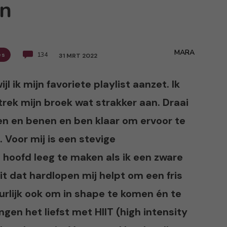
n
MARA
es
134
31 MRT 2022
l ik mijn favoriete playlist aanzet. Ik
trek mijn broek wat strakker aan. Draai
n en benen en ben klaar om ervoor te
 Voor mij is een stevige
 hoofd leeg te maken als ik een zware
it dat hardlopen mij helpt om een fris
uurlijk ook om in shape te komen én te
ngen het liefst met HIIT (high intensity