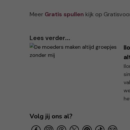
Meer
Gratis spullen
kijk op Gratisvo
Lees verder...
Il
al
Il
si
va
we
het
Volg jij ons al?