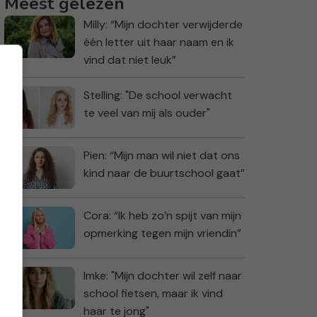
Meest gelezen
Milly: “Mijn dochter verwijderde
één letter uit haar naam en ik
vind dat niet leuk”
Stelling: "De school verwacht
te veel van mij als ouder"
Pien: “Mijn man wil niet dat ons
kind naar de buurtschool gaat”
Cora: “Ik heb zo’n spijt van mijn
opmerking tegen mijn vriendin”
Imke: "Mijn dochter wil zelf naar
school fietsen, maar ik vind
haar te jong"