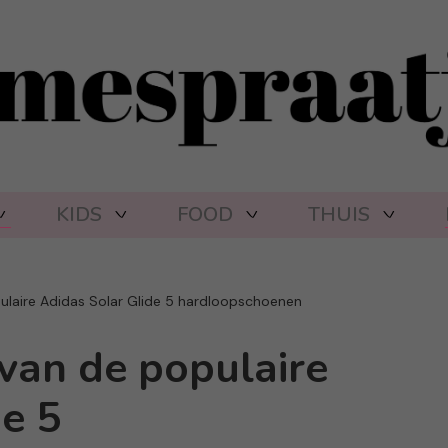
KIDS
FOOD
THUIS
laire Adidas Solar Glide 5 hardloopschoenen
van de populaire
e 5