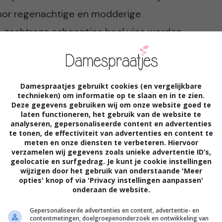
 voor regenachtige en modderige
e zachtroze schoentjes heel vies worden.
Damespraatjes gebruikt cookies (en vergelijkbare
technieken) om informatie op te slaan en in te zien.
Deze gegevens gebruiken wij om onze website goed te
laten functioneren, het gebruik van de website te
analyseren, gepersonaliseerde content en advertenties
te tonen, de effectiviteit van advertenties en content te
eze prachtige
Adidas hardloopschoenen
te
meten en onze diensten te verbeteren. Hiervoor
ij goed nieuws; wij mogen namelijk één
verzamelen wij gegevens zoals unieke advertentie ID’s,
geolocatie en surfgedrag. Je kunt je cookie instellingen
er onze lezeressen verloten. Beantwoord de
wijzigen door het gebruik van onderstaande 'Meer
opties' knop of via 'Privacy instellingen aanpassen'
 artikel:
onderaan de website.
Gepersonaliseerde advertenties en content, advertentie- en
contentmetingen, doelgroepenonderzoek en ontwikkeling van