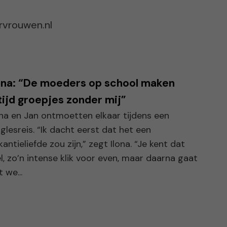
orvrouwen.nl
ona: “De moeders op school maken
tijd groepjes zonder mij”
ona en Jan ontmoetten elkaar tijdens een
nglesreis. “Ik dacht eerst dat het een
kantieliefde zou zijn,” zegt Ilona. “Je kent dat
l, zo’n intense klik voor even, maar daarna gaat
 we...