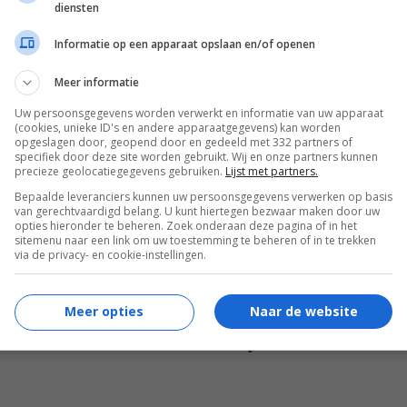
diensten
ou jij het liefst winnen?
Bekijk hier alle
Informatie op een apparaat opslaan en/of openen
lijkheden
!
Meer informatie
Uw persoonsgegevens worden verwerkt en informatie van uw apparaat
n harte gefeliciteerd! We nemen contact
(cookies, unieke ID's en andere apparaatgegevens) kan worden
opgeslagen door, geopend door en gedeeld met 332 partners of
specifiek door deze site worden gebruikt. Wij en onze partners kunnen
precieze geolocatiegegevens gebruiken.
Lijst met partners.
Bepaalde leveranciers kunnen uw persoonsgegevens verwerken op basis
van gerechtvaardigd belang. U kunt hiertegen bezwaar maken door uw
opties hieronder te beheren. Zoek onderaan deze pagina of in het
anken voor het meedoen! Blijf
sitemenu naar een link om uw toestemming te beheren of in te trekken
via de privacy- en cookie-instellingen.
nt we hebben regelmatig leuke winacties.
Meer opties
Naar de website
eze schoenen wel hebben?
Bekijk hier alle