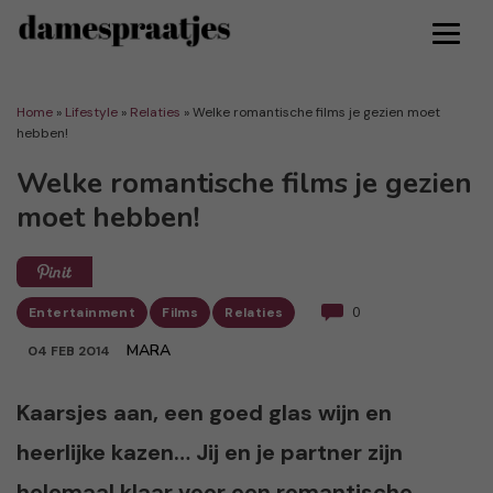
Home
»
Lifestyle
»
Relaties
»
Welke romantische films je gezien moet
hebben!
Welke romantische films je gezien
moet hebben!
Entertainment
Films
Relaties
0
MARA
04 FEB 2014
Kaarsjes aan, een goed glas wijn en
heerlijke kazen… Jij en je partner zijn
helemaal klaar voor een romantische