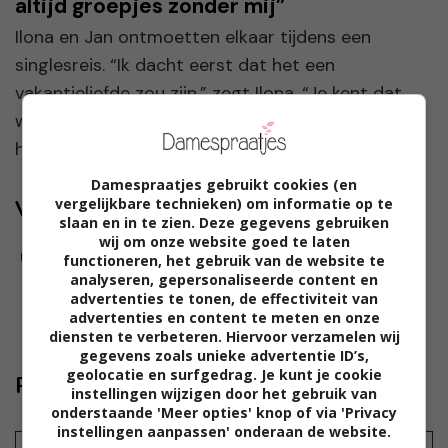
altijd groepjes zonder mij”
Ilona en Jan ontmoetten elkaar tijdens een
singlesreis. “Ik dacht eerst dat het een
vakantieliefde zou zijn,” zegt Ilona. “Je kent dat
wel, zo’n intense klik voor even, maar daarna gaat
het we...
Damespraatjes gebruikt cookies (en
vergelijkbare technieken) om informatie op te
Volg jij ons al?
slaan en in te zien. Deze gegevens gebruiken
wij om onze website goed te laten
functioneren, het gebruik van de website te
analyseren, gepersonaliseerde content en
advertenties te tonen, de effectiviteit van
advertenties en content te meten en onze
diensten te verbeteren. Hiervoor verzamelen wij
gegevens zoals unieke advertentie ID’s,
geolocatie en surfgedrag. Je kunt je cookie
Reageer ook
instellingen wijzigen door het gebruik van
onderstaande 'Meer opties' knop of via 'Privacy
instellingen aanpassen' onderaan de website.