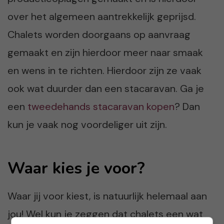
over het algemeen aantrekkelijk geprijsd.
Chalets worden doorgaans op aanvraag
gemaakt en zijn hierdoor meer naar smaak
en wens in te richten. Hierdoor zijn ze vaak
ook wat duurder dan een stacaravan. Ga je
een
tweedehands stacaravan kopen
? Dan
kun je vaak nog voordeliger uit zijn.
Waar kies je voor?
Waar jij voor kiest, is natuurlijk helemaal aan
jou! Wel kun je zeggen dat chalets een wat