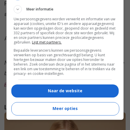
Praat met ons mee in de reacties onder dit
Meer informatie
artikel. Vinden we gezellig 🙂
Uw persoonsgegevens worden verwerkt en informatie van uw
apparaat (cookies, unieke ID's en andere apparaatgegevens)
kan worden opgeslagen door, geopend door en gedeeld met
332 partners of specifiek door deze site worden gebruikt. Wij
Afbeelding:
Jed Owen
via
Unsplash
en onze partners kunnen precieze geolocatiegegevens
gebruiken.
Lijst met partners.
Bepaalde leveranciers kunnen uw persoonsgegevens
verwerken op basis van gerechtvaardigd belang. U kunt
hiertegen bezwaar maken door uw opties hieronder te
Meer te weten komen over de iconen in onze
beheren. Zoek onderaan deze pagina of in het sitemenu naar
een link om uw toestemming te beheren of in te trekken via de
bovenste afbeelding?
We vertellen je er
privacy- en cookie-instellingen.
graag alles over!
Naar de website
Lees verder...
Meer opties