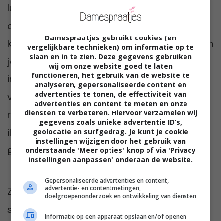
luxere afwerking hebben, net wat
comfortabeler zijn en dus ook wat
Damespraatjes gebruikt cookies (en
kostbaarder. Een stacaravan is voordeliger en
vergelijkbare technieken) om informatie op te
slaan en in te zien. Deze gegevens gebruiken
je hoeft zelf niet na te denken over een
wij om onze website goed te laten
functioneren, het gebruik van de website te
indeling, ook dat ervaren veel mensen als
analyseren, gepersonaliseerde content en
advertenties te tonen, de effectiviteit van
voordelen. Zet voor jezelf je wensen op een
advertenties en content te meten en onze
rijtje en maak een keuze. En wat je ook kiest;
diensten te verbeteren. Hiervoor verzamelen wij
gegevens zoals unieke advertentie ID’s,
ik weet zeker dat je er ongelofelijk van gaat
geolocatie en surfgedrag. Je kunt je cookie
instellingen wijzigen door het gebruik van
genieten!
onderstaande 'Meer opties' knop of via 'Privacy
instellingen aanpassen' onderaan de website.
Gepersonaliseerde advertenties en content,
advertentie- en contentmetingen,
Zie jij jezelf deze zomer ook wel in een
doelgroepenonderzoek en ontwikkeling van diensten
stacaravan of chalet? Ik ben heel benieuwd.
Informatie op een apparaat opslaan en/of openen