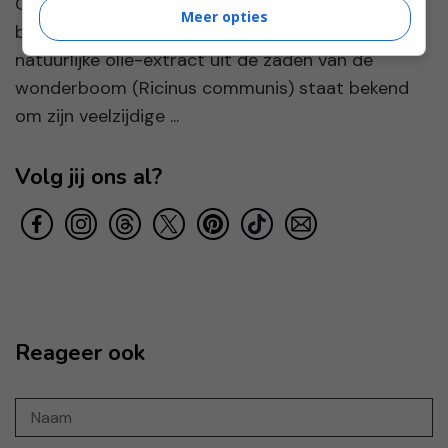
Castor olie is de laatste tijd een van de meest
Meer opties
besproken producten in de beautywereld. Het
natuurlijke olie-extract uit de zaden van de
wonderboom (Ricinus communis) staat bekend
om zijn veelzijdige ...
Volg jij ons al?
Reageer ook