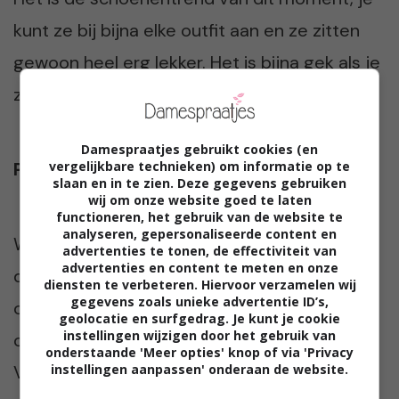
kunt ze bij bijna elke outfit aan en ze zitten
gewoon heel erg lekker. Het is bijna gek als je
ze niet zou dragen 😉
Damespraatjes gebruikt cookies (en
Praat mee
vergelijkbare technieken) om informatie op te
slaan en in te zien. Deze gegevens gebruiken
wij om onze website goed te laten
functioneren, het gebruik van de website te
analyseren, gepersonaliseerde content en
Wat is jouw favoriete paar sneakers? En
advertenties te tonen, de effectiviteit van
advertenties en content te meten en onze
draag jij tegenwoordig ook overal sneakers
diensten te verbeteren. Hiervoor verzamelen wij
gegevens zoals unieke advertentie ID’s,
onder? Ik ben heel erg benieuwd. Praat met
geolocatie en surfgedrag. Je kunt je cookie
instellingen wijzigen door het gebruik van
ons mee in de comments onder dit artikel.
onderstaande 'Meer opties' knop of via 'Privacy
Vinden we gezellig!
instellingen aanpassen' onderaan de website.