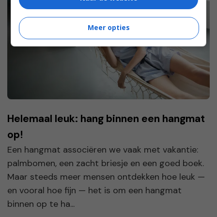
Meer opties
Helemaal leuk: hang binnen een hangmat
op!
Een hangmat associëren we vaak met vakantie:
palmbomen, een zacht briesje en een goed boek.
Maar steeds meer mensen ontdekken hoe leuk —
en vooral hoe fijn — het is om een hangmat
binnen op te ha...