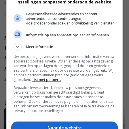
instellingen aanpassen' onderaan de website.
ben te jong om niet meer te worden
begeerd.”
Gepersonaliseerde advertenties en content,
advertentie- en contentmetingen,
doelgroepenonderzoek en ontwikkeling van diensten
Informatie op een apparaat opslaan en/of openen
Herken je je in het verhaal van Charona?
Wat heb jij gedaan om je relatie nieuw
Meer informatie
Uw persoonsgegevens worden verwerkt en informatie van uw
leven in te blazen? Wat raad je haar aan?
apparaat (cookies, unieke ID's en andere apparaatgegevens)
kan worden opgeslagen door, geopend door en gedeeld met
Praat mee in de comments onder dit
332 partners of specifiek door deze site worden gebruikt. Wij
en onze partners kunnen precieze geolocatiegegevens
artikel!
gebruiken.
Lijst met partners.
Bepaalde leveranciers kunnen uw persoonsgegevens
verwerken op basis van gerechtvaardigd belang. U kunt
hiertegen bezwaar maken door uw opties hieronder te
Lees verder...
beheren. Zoek onderaan deze pagina of in het sitemenu naar
een link om uw toestemming te beheren of in te trekken via de
privacy- en cookie-instellingen.
Naar de website