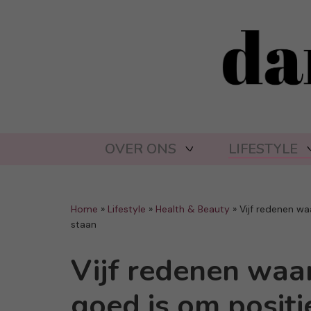
OVER ONS
LIFESTYLE
Home
»
Lifestyle
»
Health & Beauty
»
Vijf redenen wa
staan
Vijf redenen waa
goed is om positie