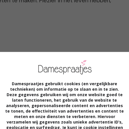
ten te maken. Plezier in het leven hebben,
sitief te denken, lees je vaak. Waarom
ve mensen aan? Hoe doen zij het toch om
Damespraatjes gebruikt cookies (en vergelijkbare
technieken) om informatie op te slaan en in te zien.
Deze gegevens gebruiken wij om onze website goed te
laten functioneren, het gebruik van de website te
ief bent.
Logisch. Ben jij graag in de buurt van
analyseren, gepersonaliseerde content en advertenties
nen? Die alleen maar klaagt? Over alles? Nee.
te tonen, de effectiviteit van advertenties en content te
meten en onze diensten te verbeteren. Hiervoor
weet ga je mee in zijn doemdenken. Positieve
verzamelen wij gegevens zoals unieke advertentie ID’s,
sen om zich heen en een hoop gezelligheid.
geolocatie en surfgedrag. Je kunt je cookie instellingen