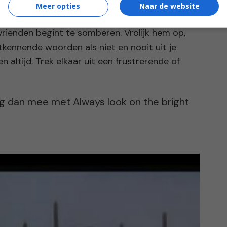
Meer opties
Naar de website
atje!
Samen positief zijn is makkelijker dan
 vrienden begint te somberen. Vrolijk hem op,
kennende woorden als niet en nooit uit je
n altijd. Trek elkaar uit een frustrerende of
ng dan mee met Always look on the bright