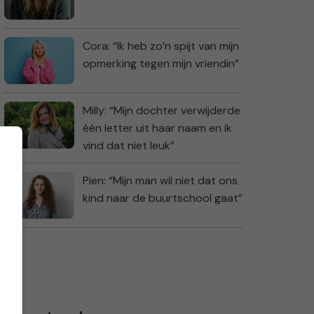
Cora: “Ik heb zo’n spijt van mijn
opmerking tegen mijn vriendin”
Milly: “Mijn dochter verwijderde
één letter uit haar naam en ik
vind dat niet leuk”
Pien: “Mijn man wil niet dat ons
kind naar de buurtschool gaat”