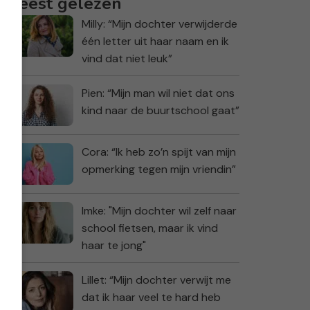
Meest gelezen
Milly: “Mijn dochter verwijderde
één letter uit haar naam en ik
vind dat niet leuk”
Pien: “Mijn man wil niet dat ons
kind naar de buurtschool gaat”
Cora: “Ik heb zo’n spijt van mijn
opmerking tegen mijn vriendin”
Imke: "Mijn dochter wil zelf naar
school fietsen, maar ik vind
haar te jong"
Lillet: “Mijn dochter verwijt me
dat ik haar veel te hard heb