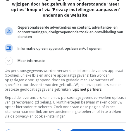
wijzigen door het gebruik van onderstaande 'Meer
opties' knop of via 'Privacy instellingen aanpassen'
 heb dagen dat alles tegen zit. En toch, tussen
onderaan de website.
n altijd leuke dingen. Leuke post. Een dikke
Met beide handen vastpakken die silverlinings!
Gepersonaliseerde advertenties en content, advertentie- en
contentmetingen, doelgroepenonderzoek en ontwikkeling van
diensten
sen die goed in hun vel zitten en de leuke
n. Lachen veel. Zijn ontspannen. Je kan bijna de
Informatie op een apparaat opslaan en/of openen
men. Sombere personen hebben een verbeten
Meer informatie
annen. Kijken op straat andere mensen niet aan,
Uw persoonsgegevens worden verwerkt en informatie van uw apparaat
(cookies, unieke ID's en andere apparaatgegevens) kan worden
opgeslagen door, geopend door en gedeeld met 332 partners of
specifiek door deze site worden gebruikt. Wij en onze partners kunnen
 loopt zoals je misschien had gepland. Soms is
precieze geolocatiegegevens gebruiken.
Lijst met partners.
iets niet lukt, blijf dan niet hangen in die
Bepaalde leveranciers kunnen uw persoonsgegevens verwerken op basis
van gerechtvaardigd belang. U kunt hiertegen bezwaar maken door uw
m. Je hebt het geprobeerd, het is niet gelukt
opties hieronder te beheren. Zoek onderaan deze pagina of in het
. Als je iets spannends gaat doen, bedenk dan
sitemenu naar een link om uw toestemming te beheren of in te trekken
via de privacy- en cookie-instellingen.
en. Als je dat in je achterhoofd houdt, valt het