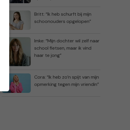
Britt: “Ik heb schurft bij mijn
schoonouders opgelopen”
Imke: “Mijn dochter wil zelf naar
school fietsen, maar ik vind
haar te jong”
Cora: “Ik heb zo’n spijt van mijn
opmerking tegen mijn vriendin”