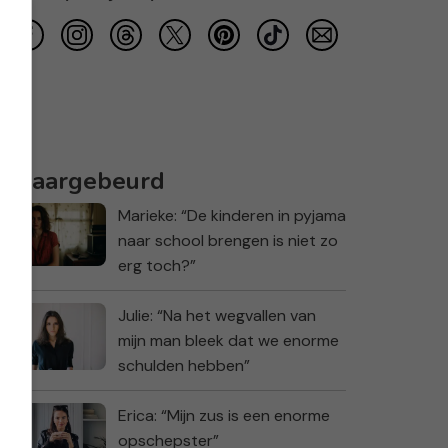
Waargebeurd
Marieke: “De kinderen in pyjama
naar school brengen is niet zo
erg toch?”
Julie: “Na het wegvallen van
mijn man bleek dat we enorme
schulden hebben”
Erica: “Mijn zus is een enorme
opschepster”