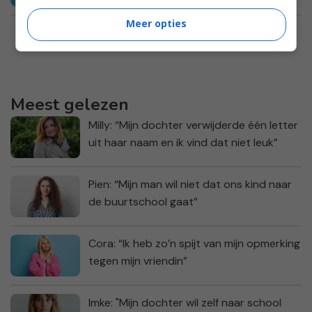
Meer opties
Meest gelezen
Milly: “Mijn dochter verwijderde één letter
uit haar naam en ik vind dat niet leuk”
Pien: “Mijn man wil niet dat ons kind naar
de buurtschool gaat”
Cora: “Ik heb zo’n spijt van mijn opmerking
tegen mijn vriendin”
Imke: "Mijn dochter wil zelf naar school