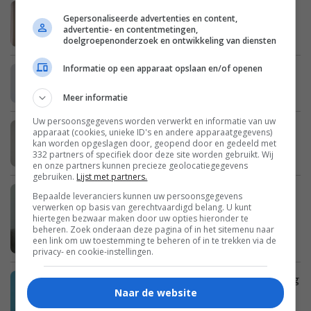
Julie: “Na het wegvallen van mijn man
Gepersonaliseerde advertenties en content,
bleek dat we enorme schulden hebben”
advertentie- en contentmetingen,
doelgroepenonderzoek en ontwikkeling van diensten
Informatie op een apparaat opslaan en/of openen
Erica: “Mijn zus is een enorme
opschepster”
Meer informatie
Uw persoonsgegevens worden verwerkt en informatie van uw
Britt: “Ik heb schurft bij mijn
apparaat (cookies, unieke ID's en andere apparaatgegevens)
kan worden opgeslagen door, geopend door en gedeeld met
schoonouders opgelopen”
332 partners of specifiek door deze site worden gebruikt. Wij
en onze partners kunnen precieze geolocatiegegevens
gebruiken.
Lijst met partners.
Imke: “Mijn dochter wil zelf naar school
Bepaalde leveranciers kunnen uw persoonsgegevens
verwerken op basis van gerechtvaardigd belang. U kunt
fietsen, maar ik vind haar te jong”
hiertegen bezwaar maken door uw opties hieronder te
beheren. Zoek onderaan deze pagina of in het sitemenu naar
een link om uw toestemming te beheren of in te trekken via de
privacy- en cookie-instellingen.
Cora: “Ik heb zo’n spijt van mijn opmerking
Naar de website
tegen mijn vriendin”