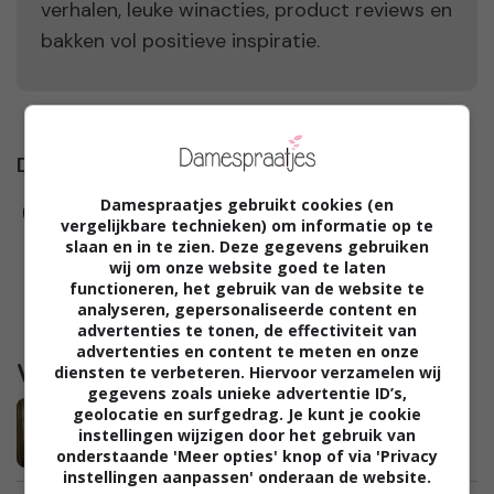
verhalen, leuke winacties, product reviews en
bakken vol positieve inspiratie.
Damespraatjes op
Damespraatjes gebruikt cookies (en
vergelijkbare technieken) om informatie op te
slaan en in te zien. Deze gegevens gebruiken
wij om onze website goed te laten
functioneren, het gebruik van de website te
analyseren, gepersonaliseerde content en
advertenties te tonen, de effectiviteit van
advertenties en content te meten en onze
Waargebeurd
diensten te verbeteren. Hiervoor verzamelen wij
gegevens zoals unieke advertentie ID’s,
Marieke: “De kinderen in pyjama naar
geolocatie en surfgedrag. Je kunt je cookie
instellingen wijzigen door het gebruik van
school brengen is niet zo erg toch?”
onderstaande 'Meer opties' knop of via 'Privacy
instellingen aanpassen' onderaan de website.