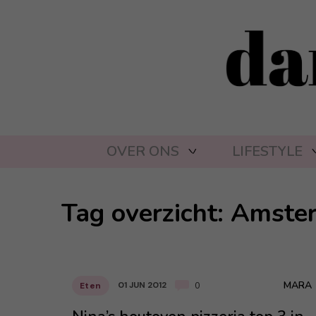
OVER ONS
LIFESTYLE
Tag overzicht: Amst
MARA
01 JUN 2012
Eten
0