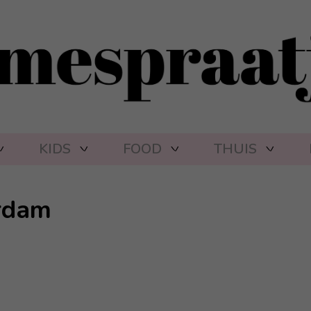
KIDS
FOOD
THUIS
erdam