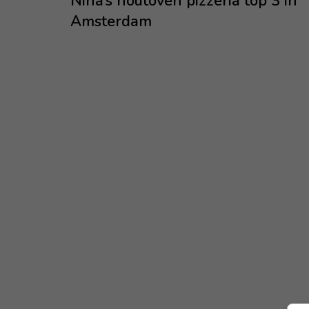
Nina’s houtoven pizzeria top 3 in
Amsterdam