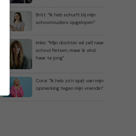
Britt: “Ik heb schurft bij mijn
schoonouders opgelopen”
Imke: “Mijn dochter wil zelf naar
school fietsen, maar ik vind
haar te jong”
Cora: “Ik heb zo’n spijt van mijn
opmerking tegen mijn vriendin”