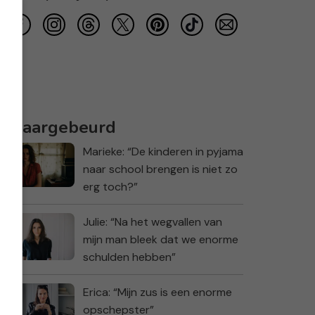
Waargebeurd
Marieke: “De kinderen in pyjama
naar school brengen is niet zo
erg toch?”
Julie: “Na het wegvallen van
mijn man bleek dat we enorme
schulden hebben”
Erica: “Mijn zus is een enorme
opschepster”