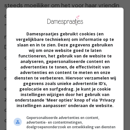
steeds moeilijker om het voor haar vriendin
op te nemen als ze roddels over haar hoort.
“Ze is echt de talk of the town en sommige
Damespraatjes gebruikt cookies (en
mensen denken dat ik zo ook in elkaar steek.
vergelijkbare technieken) om informatie op te
slaan en in te zien. Deze gegevens gebruiken
Dat is niet zo. Ik heb one night stands maar
wij om onze website goed te laten
functioneren, het gebruik van de website te
doe het altijd veilig. Ik koop mijn
condooms
analyseren, gepersonaliseerde content en
online. En omdat ik een bulk koop, kosten ze
advertenties te tonen, de effectiviteit van
advertenties en content te meten en onze
maar zestien cent per stuk. Dus ik heb altijd
diensten te verbeteren. Hiervoor verzamelen wij
gegevens zoals unieke advertentie ID’s,
een voorraadje. Ik wil er gewoon zeker van
geolocatie en surfgedrag. Je kunt je cookie
instellingen wijzigen door het gebruik van
zijn dat ik niets oploop, zeker bij wisselende
onderstaande 'Meer opties' knop of via 'Privacy
instellingen aanpassen' onderaan de website.
contacten. Kon ik Freya maar zover krijgen
Gepersonaliseerde advertenties en content,
dat zij dat ook doet. Want ik maak me echt
advertentie- en contentmetingen,
doelgroepenonderzoek en ontwikkeling van diensten