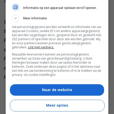
zorgen om haar.”
Informatie op een apparaat opslaan en/of openen
Meer informatie
Wat vind jij? Maakt Annemarie zich
Uw persoonsgegevens worden verwerkt en informatie van uw
terecht zorgen om haar vriendin? Of moet
apparaat (cookies, unieke ID's en andere apparaatgegevens)
kan worden opgeslagen door, geopend door en gedeeld met
Freya lekker zelf weten wat ze doet? We
332 partners of specifiek door deze site worden gebruikt. Wij
en onze partners kunnen precieze geolocatiegegevens
gebruiken.
Lijst met partners.
zijn heel benieuwd naar jullie mening
Bepaalde leveranciers kunnen uw persoonsgegevens
hierover. Praat met ons mee in de
verwerken op basis van gerechtvaardigd belang. U kunt
hiertegen bezwaar maken door uw opties hieronder te
comments onder dit artikel. Vinden we
beheren. Zoek onderaan deze pagina of in het sitemenu naar
een link om uw toestemming te beheren of in te trekken via de
privacy- en cookie-instellingen.
leuk!
Naar de website
Meer opties