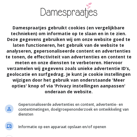
Damespraatjes gebruikt cookies (en vergelijkbare
technieken) om informatie op te slaan en in te zien.
Deze gegevens gebruiken wij om onze website goed te
laten functioneren, het gebruik van de website te
eau geef: zo is er voor kinderen vanaf 3
analyseren, gepersonaliseerde content en advertenties
te tonen, de effectiviteit van advertenties en content te
ut, bestaande uit vijftien stukken. De
meten en onze diensten te verbeteren. Hiervoor
verzamelen wij gegevens zoals unieke advertentie ID’s,
kerd. Mijn vriendin, moeder van een meisje
geolocatie en surfgedrag. Je kunt je cookie instellingen
wijzigen door het gebruik van onderstaande 'Meer
cadeautje en vroeg of ik een idee had.
opties' knop of via 'Privacy instellingen aanpassen'
onderaan de website.
euro) is het kwartetspel. De kaarten
Gepersonaliseerde advertenties en content, advertentie- en
n Pip en hun vriendjes. Het spel is geschikt
contentmetingen, doelgroepenonderzoek en ontwikkeling van
diensten
deren vanaf vier jaar. De dochter van mijn
Informatie op een apparaat opslaan en/of openen
adeautje hoorde ik later.