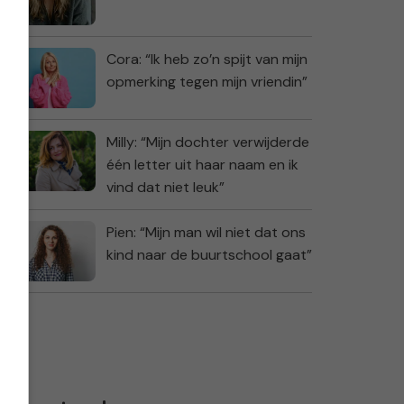
Cora: “Ik heb zo’n spijt van mijn
opmerking tegen mijn vriendin”
Milly: “Mijn dochter verwijderde
één letter uit haar naam en ik
vind dat niet leuk”
Pien: “Mijn man wil niet dat ons
kind naar de buurtschool gaat”