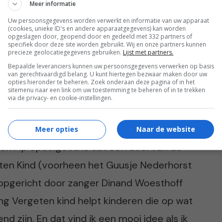
Meer informatie
Uw persoonsgegevens worden verwerkt en informatie van uw apparaat
 de opbergkist. Die is zo leuk! Kost vijftig
(cookies, unieke ID's en andere apparaatgegevens) kan worden
opgeslagen door, geopend door en gedeeld met 332 partners of
elgoed. De kist is ideaal op een
specifiek door deze site worden gebruikt. Wij en onze partners kunnen
precieze geolocatiegegevens gebruiken.
Lijst met partners.
mooi in. Opgeruimd staat netjes.
Bepaalde leveranciers kunnen uw persoonsgegevens verwerken op basis
van gerechtvaardigd belang. U kunt hiertegen bezwaar maken door uw
opties hieronder te beheren. Zoek onderaan deze pagina of in het
sitemenu naar een link om uw toestemming te beheren of in te trekken
via de privacy- en cookie-instellingen.
Meer opties
Naar de website
en Pip Speelgoed is dat een deel van de
eten Kind (voorheen het Guusje Nederhorst
 opgericht door zanger Dinand Woesthoff
ng Vergeten kind helpt kinderen die op wat
 zijn. En dat vind ik een mooi idee als ik