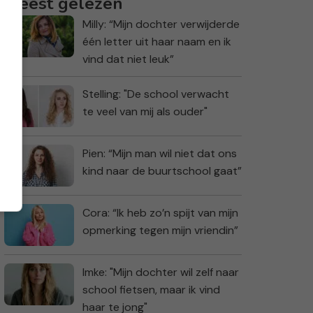
Meest gelezen
Milly: “Mijn dochter verwijderde
één letter uit haar naam en ik
vind dat niet leuk”
Stelling: "De school verwacht
te veel van mij als ouder"
Pien: “Mijn man wil niet dat ons
kind naar de buurtschool gaat”
Cora: “Ik heb zo’n spijt van mijn
opmerking tegen mijn vriendin”
Imke: "Mijn dochter wil zelf naar
school fietsen, maar ik vind
haar te jong"