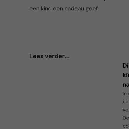
een kind een cadeau geef.
Lees verder...
Di
ki
na
In
én
vo
De
col