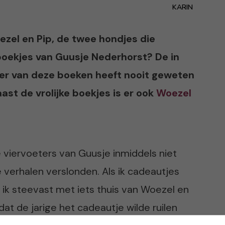
KARIN
oezel en Pip, de twee hondjes die
boekjes van Guusje Nederhorst? De in
ter van deze boeken heeft nooit geweten
ast de vrolijke boekjes is er ook
Woezel
e viervoeters van Guusje inmiddels niet
 verhalen verslonden. Als ik cadeautjes
 ik steevast met iets thuis van Woezel en
at de jarige het cadeautje wilde ruilen