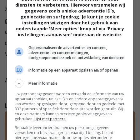
diensten te verbeteren. Hiervoor verzamelen wij
Zijn jullie al eens met de boot op vakantie
gegevens zoals unieke advertentie ID’s,
geolocatie en surfgedrag. Je kunt je cookie
geweest? Wat vonden jullie echt onmisbaar
instellingen wijzigen door het gebruik van
onderstaande 'Meer opties' knop of via 'Privacy
aan boord? Ik ben heel benieuwd. Praat met
instellingen aanpassen' onderaan de website.
ons mee in de reacties onder dit artikel.
Gepersonaliseerde advertenties en content,
advertentie- en contentmetingen,
Vinden we altijd erg gezellig!
doelgroepenonderzoek en ontwikkeling van diensten
Informatie op een apparaat opslaan en/of openen
Afbeelding:
Ivan Ragozin
via
Unsplash
Meer informatie
Uw persoonsgegevens worden verwerkt en informatie van uw
apparaat (cookies, unieke ID's en andere apparaatgegevens)
kan worden opgeslagen door, geopend door en gedeeld met
Lees verder...
332 partners of specifiek door deze site worden gebruikt. Wij
en onze partners kunnen precieze geolocatiegegevens
gebruiken.
Lijst met partners.
Bepaalde leveranciers kunnen uw persoonsgegevens
verwerken op basis van gerechtvaardigd belang. U kunt
hiertegen bezwaar maken door uw opties hieronder te