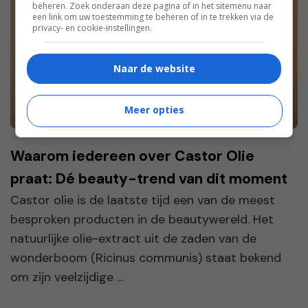
beheren. Zoek onderaan deze pagina of in het sitemenu naar
een link om uw toestemming te beheren of in te trekken via de
privacy- en cookie-instellingen.
Naar de website
Meer opties
Waarom iedereen over Castor Olie
praat: Dé beauty-trend van dit moment
Castor olie is de laatste tijd een van de meest
besproken producten in de beautywereld. Het
natuurlijke olie-extract uit de zaden van de
wonderboom (Ricinus communis) staat bekend
om zijn veelzijdige ...