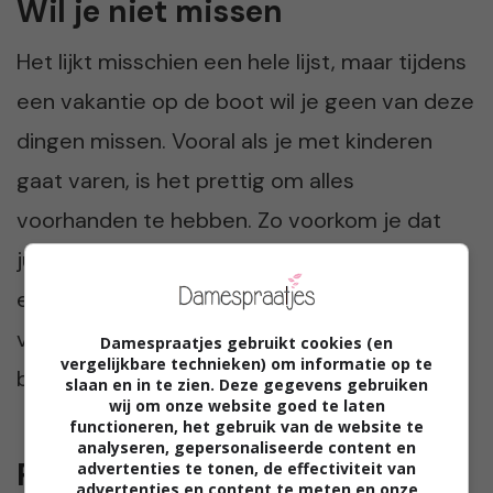
Wil je niet missen
Het lijkt misschien een hele lijst, maar tijdens
een vakantie op de boot wil je geen van deze
dingen missen. Vooral als je met kinderen
gaat varen, is het prettig om alles
voorhanden te hebben. Zo voorkom je dat
jullie tussendoor aan wal moeten of (nog
erger) eerder naar huis willen. Een goede
voorbereiding maakt een vakantie op de
Damespraatjes gebruikt cookies (en
vergelijkbare technieken) om informatie op te
boot relaxter en leuker.
slaan en in te zien. Deze gegevens gebruiken
wij om onze website goed te laten
functioneren, het gebruik van de website te
analyseren, gepersonaliseerde content en
Praat mee
advertenties te tonen, de effectiviteit van
advertenties en content te meten en onze