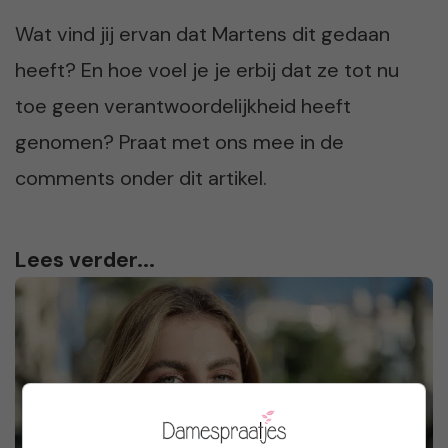
Wat vind jij ervan dat Martens dit gedaan
heeft? En hoe voel je je erbij dat ze tot nu
toe geen verantwoordelijkheid heeft
genomen? Praat met ons mee in de
comments onder dit artikel.
Lees verder...