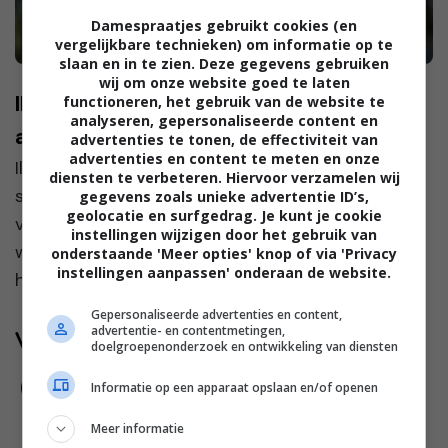
Damespraatjes gebruikt cookies (en
vergelijkbare technieken) om informatie op te
slaan en in te zien. Deze gegevens gebruiken
wij om onze website goed te laten
Ilona: “De moeders op school maken
functioneren, het gebruik van de website te
analyseren, gepersonaliseerde content en
altijd groepjes zonder mij”
advertenties te tonen, de effectiviteit van
advertenties en content te meten en onze
Ilona en Jan ontmoetten elkaar tijdens een
diensten te verbeteren. Hiervoor verzamelen wij
singlesreis. “Ik dacht eerst dat het een
gegevens zoals unieke advertentie ID’s,
geolocatie en surfgedrag. Je kunt je cookie
vakantieliefde zou zijn,” zegt Ilona. “Je kent dat
instellingen wijzigen door het gebruik van
wel, zo’n intense klik voor even, maar daarna gaat
onderstaande 'Meer opties' knop of via 'Privacy
instellingen aanpassen' onderaan de website.
het we...
Gepersonaliseerde advertenties en content,
advertentie- en contentmetingen,
Volg jij ons al?
doelgroepenonderzoek en ontwikkeling van diensten
Informatie op een apparaat opslaan en/of openen
Meer informatie