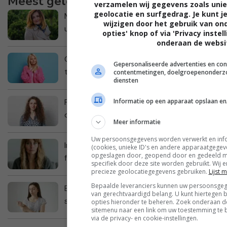
Meest gelezen
verzamelen wij gegevens zoals uniek
geolocatie en surfgedrag. Je kunt je
Milly: “Mijn dochter verwijderde één letter
wijzigen door het gebruik van o
uit haar naam en ik vind dat niet leuk”
opties' knop of via 'Privacy inste
onderaan de websi
Cora: “Ik heb zo’n spijt van mijn opmerking
Gepersonaliseerde advertenties en cont
tegen mijn vriendin”
contentmetingen, doelgroepenonderzo
diensten
Informatie op een apparaat opslaan e
Pien: “Mijn man wil niet dat ons kind naar
de buurtschool gaat”
Meer informatie
Uw persoonsgegevens worden verwerkt en inf
Imke: "Mijn dochter wil zelf naar school
(cookies, unieke ID's en andere apparaatgege
opgeslagen door, geopend door en gedeeld me
fietsen, maar ik vind haar te jong"
specifiek door deze site worden gebruikt. Wij 
precieze geolocatiegegevens gebruiken.
Lijst 
Bepaalde leveranciers kunnen uw persoonsgeg
Britt: “Ik heb schurft bij mijn
van gerechtvaardigd belang. U kunt hiertegen
schoonouders opgelopen”
opties hieronder te beheren. Zoek onderaan de
sitemenu naar een link om uw toestemming te b
via de privacy- en cookie-instellingen.