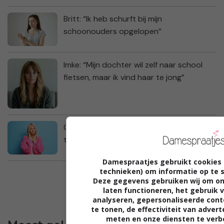
Britt: “Ik heb schurft bij mijn
schoonouders opgelopen”
Imke: “Mijn dochter wil zelf naar school
fietsen, maar ik vind haar te jong”
Cora: “Ik heb zo’n spijt van mijn opmerking
tegen mijn vriendin”
Damespraatjes gebruikt cookies 
technieken) om informatie op te sl
Deze gegevens gebruiken wij om on
laten functioneren, het gebruik 
analyseren, gepersonaliseerde cont
te tonen, de effectiviteit van adver
meten en onze diensten te verb