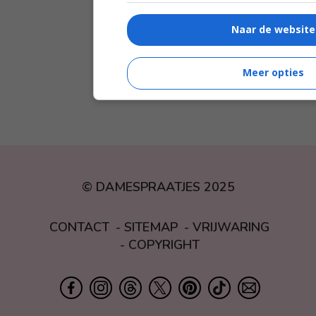
Naar de website
Meer opties
© DAMESPRAATJES 2025
CONTACT
SITEMAP
VRIJWARING
COPYRIGHT