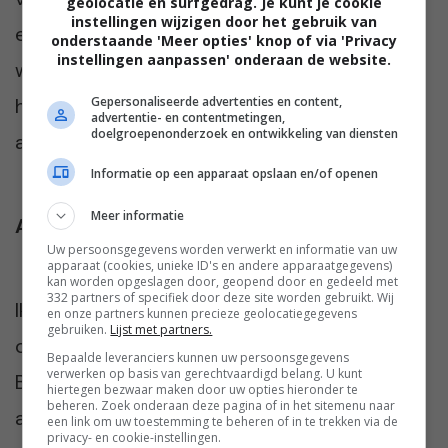
geolocatie en surfgedrag. Je kunt je cookie
instellingen wijzigen door het gebruik van
een goed hotel waar we letterlijk op onze
onderstaande 'Meer opties' knop of via 'Privacy
instellingen aanpassen' onderaan de website.
wenken bediend werden. Zelfs het netjes
Gepersonaliseerde advertenties en content,
houden van de hotelkamer heb ik volledig
advertentie- en contentmetingen,
doelgroepenonderzoek en ontwikkeling van diensten
aan de housekeeping overgelaten.
Informatie op een apparaat opslaan en/of openen
Meer informatie
Aanrader
Uw persoonsgegevens worden verwerkt en informatie van uw
apparaat (cookies, unieke ID's en andere apparaatgegevens)
kan worden opgeslagen door, geopend door en gedeeld met
332 partners of specifiek door deze site worden gebruikt. Wij
Ik blik met warme gevoelens terug op een
en onze partners kunnen precieze geolocatiegegevens
gebruiken.
Lijst met partners.
ontspannen en gezellige week. Ik kan zo’n
Bepaalde leveranciers kunnen uw persoonsgegevens
verwerken op basis van gerechtvaardigd belang. U kunt
Babymoon aan alle aanstaande ouders
hiertegen bezwaar maken door uw opties hieronder te
beheren. Zoek onderaan deze pagina of in het sitemenu naar
aanraden. Het is zo veel meer dan alleen wat
een link om uw toestemming te beheren of in te trekken via de
privacy- en cookie-instellingen.