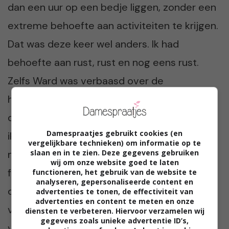
dan een uur op een bedje liggen, zonder een
extreme behoefte aan activiteiten te krijgen.
Dat was deze keer wel anders. Ik had
behoefte aan rust, rust en nog eens rust.
Zelfs Ward was verbaasd over de
hoeveelheid tijd die ik luierend kon
doorbrengen. Dit kwam grotendeels doordat
Damespraatjes gebruikt cookies (en
ik erg moe was van de afgelopen maanden,
vergelijkbare technieken) om informatie op te
slaan en in te zien. Deze gegevens gebruiken
maar ook deels doordat mijn buik echt wel
wij om onze website goed te laten
flink wordt. Even snel opstaan, een rondje
functioneren, het gebruik van de website te
analyseren, gepersonaliseerde content en
drinken voor het hele hotel halen en
advertenties te tonen, de effectiviteit van
advertenties en content te meten en onze
vervolgens nog een uur tennissen waren er
diensten te verbeteren. Hiervoor verzamelen wij
gegevens zoals unieke advertentie ID’s,
voor mij niet meer bij. Gelukkig hadden we