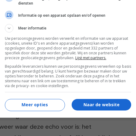
diensten
le blaas te verschijnen. De extra minuten
Informatie op een apparaat opslaan en/of openen
 (waar ik flink mijn best op heb gedaan om
Meer informatie
e plassen.
Uw persoonsgegevens worden verwerkt en informatie van uw apparaat
(cookies, unieke ID's en andere apparaatgegevens) kan worden
opgeslagen door, geopend door en gedeeld met 332 partners of
specifiek door deze site worden gebruikt. Wij en onze partners kunnen
precieze geolocatiegegevens gebruiken.
Lijst met partners.
Bepaalde leveranciers kunnen uw persoonsgegevens verwerken op basis
van gerechtvaardigd belang. U kunt hiertegen bezwaar maken door uw
opties hieronder te beheren. Zoek onderaan deze pagina of in het
sitemenu naar een link om uw toestemming te beheren of in te trekken
 eerder zijn Ward en ik aan de beurt. De
via de privacy- en cookie-instellingen.
p mijn snel groeiende buik en zet hier het
 dochtertje door het beeld zwemmen. Wat
Meer opties
Naar de website
Geweldig om te zien. Ward en ik zitten enorm
weer waar deze echo voor is: het