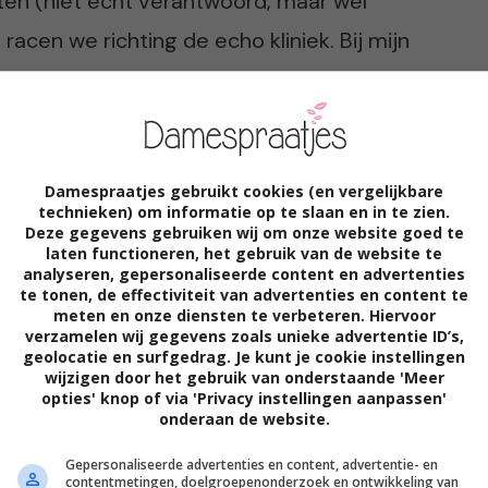
en (niet echt verantwoord, maar wel
 racen we richting de echo kliniek. Bij mijn
cht zichtbaar en dit kwam mede doordat ik
 blaas de baarmoeder dus niet genoeg naar
 bij de Mac enorme bekers drinken en deze
Damespraatjes gebruikt cookies (en vergelijkbare
technieken) om informatie op te slaan en in te zien.
Deze gegevens gebruiken wij om onze website goed te
laten functioneren, het gebruik van de website te
analyseren, gepersonaliseerde content en advertenties
amer. Ward omdat hij een hekel aan
te tonen, de effectiviteit van advertenties en content te
meten en onze diensten te verbeteren. Hiervoor
moest bijkomen, ik omdat ik heel nodig
verzamelen wij gegevens zoals unieke advertentie ID’s,
geolocatie en surfgedrag. Je kunt je cookie instellingen
aar minuten uit” zegt de echoscopiste
wijzigen door het gebruik van onderstaande 'Meer
opties' knop of via 'Privacy instellingen aanpassen'
tkamer haalt. Shit, denk ik. “Hoe lang
onderaan de website.
dig plassen…” vraag ik de vrouw. Ze denkt
Gepersonaliseerde advertenties en content, advertentie- en
teen aan dat het bij een 20 weken echo
contentmetingen, doelgroepenonderzoek en ontwikkeling van