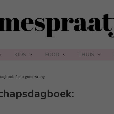
KIDS
FOOD
THUIS
dagboek: Echo gone wrong
chapsdagboek: