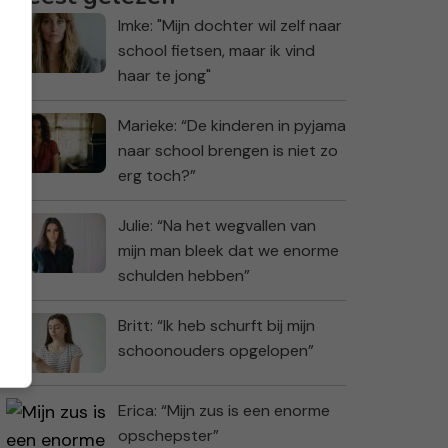
Imke: "Mijn dochter wil zelf naar
school fietsen, maar ik vind
haar te jong"
Marieke: “De kinderen in pyjama
naar school brengen is niet zo
erg toch?”
Julie: “Na het wegvallen van
mijn man bleek dat we enorme
schulden hebben”
Britt: “Ik heb schurft bij mijn
schoonouders opgelopen”
Erica: “Mijn zus is een enorme
opschepster”