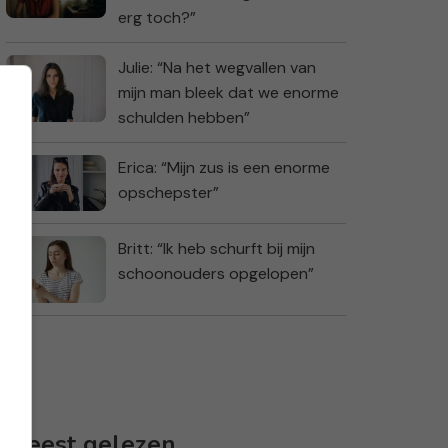
erg toch?”
Julie: “Na het wegvallen van
mijn man bleek dat we enorme
schulden hebben”
Erica: “Mijn zus is een enorme
opschepster”
Britt: “Ik heb schurft bij mijn
schoonouders opgelopen”
Meest gelezen