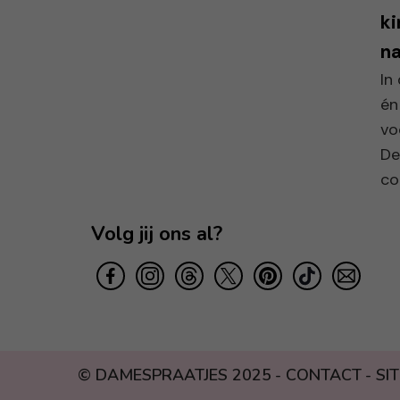
ki
na
In
én
vo
De
col
Volg jij ons al?
© DAMESPRAATJES 2025
CONTACT
SI