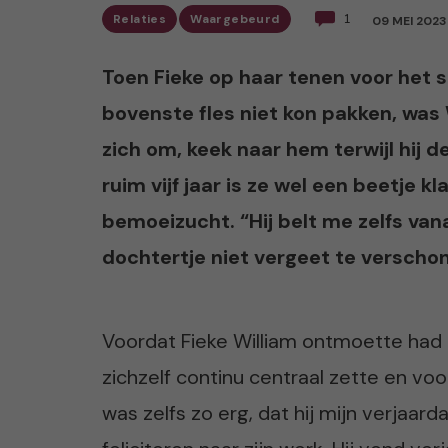
Relaties
Waargebeurd
1
09 MEI 2023
Toen Fieke op haar tenen voor het 
bovenste fles niet kon pakken, was
zich om, keek naar hem terwijl hij 
ruim vijf jaar is ze wel een beetje k
bemoeizucht. “Hij belt me zelfs vanaf
dochtertje niet vergeet te verschon
Voordat Fieke William ontmoette had 
zichzelf continu centraal zette en vo
was zelfs zo erg, dat hij mijn verjaar