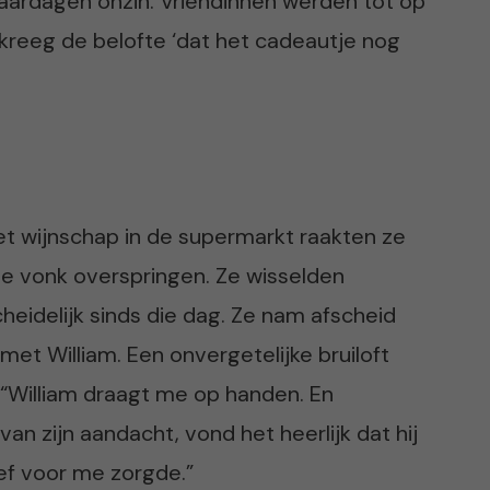
erjaardagen onzin. Vriendinnen werden tot op
 kreeg de belofte ‘dat het cadeautje nog
et wijnschap in de supermarkt raakten ze
de vonk overspringen. Ze wisselden
eidelijk sinds die dag. Ze nam afscheid
met William. Een onvergetelijke bruiloft
 “William draagt me op handen. En
 van zijn aandacht, vond het heerlijk dat hij
ef voor me zorgde.”