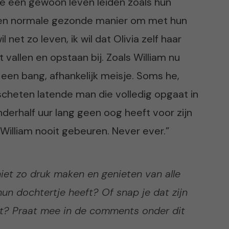
 ze een gewoon leven leiden zoals hun
 een normale gezonde manier om met hun
l net zo leven, ik wil dat Olivia zelf haar
vallen en opstaan bij. Zoals William nu
en bang, afhankelijk meisje. Soms he,
scheten latende man die volledig opgaat in
derhalf uur lang geen oog heeft voor zijn
William nooit gebeuren. Never ever.”
niet zo druk maken en genieten van alle
un dochtertje heeft? Of snap je dat zijn
mt? Praat mee in de comments onder dit