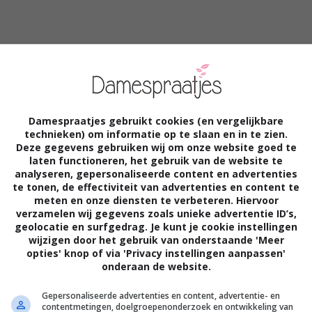
lij met hun kleine meisje. De kraamweken
e doen anders dan lekker in bed te blijven
Damespraatjes gebruikt cookies (en vergelijkbare
technieken) om informatie op te slaan en in te zien.
aar en is apetrots op zijn vrouw. “Ik mocht
Deze gegevens gebruiken wij om onze website goed te
laten functioneren, het gebruik van de website te
hij voor me. Hij had speciaal vrij genomen
analyseren, gepersonaliseerde content en advertenties
eerlijk natuurlijk, maar het benauwde Fieke
te tonen, de effectiviteit van advertenties en content te
meten en onze diensten te verbeteren. Hiervoor
el minder zou worden. Maar niets is minder
verzamelen wij gegevens zoals unieke advertentie ID’s,
geolocatie en surfgedrag. Je kunt je cookie instellingen
wijzigen door het gebruik van onderstaande 'Meer
opties' knop of via 'Privacy instellingen aanpassen'
onderaan de website.
Gepersonaliseerde advertenties en content, advertentie- en
contentmetingen, doelgroepenonderzoek en ontwikkeling van