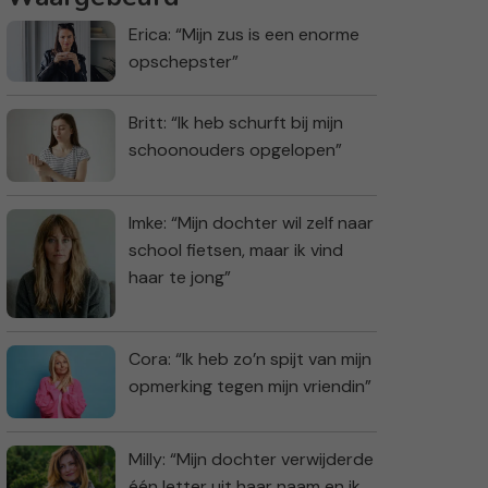
Erica: “Mijn zus is een enorme
opschepster”
Britt: “Ik heb schurft bij mijn
schoonouders opgelopen”
Imke: “Mijn dochter wil zelf naar
school fietsen, maar ik vind
haar te jong”
Cora: “Ik heb zo’n spijt van mijn
opmerking tegen mijn vriendin”
Milly: “Mijn dochter verwijderde
één letter uit haar naam en ik