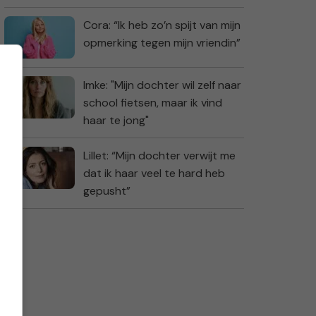
Cora: “Ik heb zo’n spijt van mijn
opmerking tegen mijn vriendin”
Imke: "Mijn dochter wil zelf naar
school fietsen, maar ik vind
haar te jong"
Lillet: “Mijn dochter verwijt me
dat ik haar veel te hard heb
gepusht”