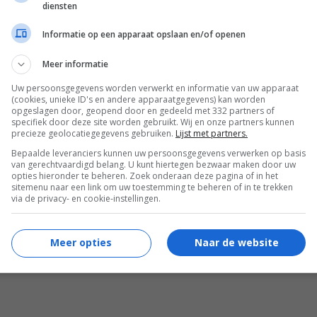
diensten
elde hij om de haverklap naar zijn vrouw.
Informatie op een apparaat opslaan en/of openen
ik niet vergat Olivia haar luier te
Meer informatie
en. Ook vraagt hij me of ik foto’s wil appen
Uw persoonsgegevens worden verwerkt en informatie van uw apparaat
(cookies, unieke ID's en andere apparaatgegevens) kan worden
jn dochter en vrouw gaat. Hij is
opgeslagen door, geopend door en gedeeld met 332 partners of
specifiek door deze site worden gebruikt. Wij en onze partners kunnen
armant maar nu gaat het me toch wel een
precieze geolocatiegegevens gebruiken.
Lijst met partners.
 de dood dat Olivia van de commode afvalt
Bepaalde leveranciers kunnen uw persoonsgegevens verwerken op basis
van gerechtvaardigd belang. U kunt hiertegen bezwaar maken door uw
opties hieronder te beheren. Zoek onderaan deze pagina of in het
 zit. Hij blijft erop hameren dat ik haar niet
sitemenu naar een link om uw toestemming te beheren of in te trekken
via de privacy- en cookie-instellingen.
wachts thuis van zijn werk en ik heb dan
Meer opties
Naar de website