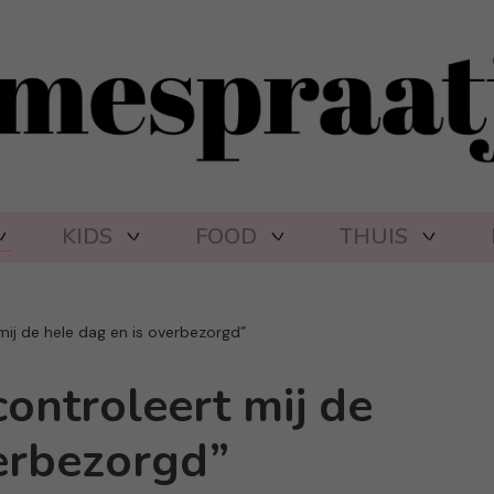
KIDS
FOOD
THUIS
 mij de hele dag en is overbezorgd”
controleert mij de
verbezorgd”