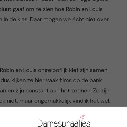
luut gaaf om te zien hoe Robin en Louis
n in de klas. Daar mogen we écht niet over
 Robin en Louis ongelooflijk klef zijn samen.
dus kijken ze hier vaak films op de bank.
an en zijn constant aan het zoenen. Ze zijn
ok niet, maar ongemakkelijk vind ik het wel.
loop naar het kantoortje, maar soms moet ik
ik hoe ze elkaar liggen af te lebberen op