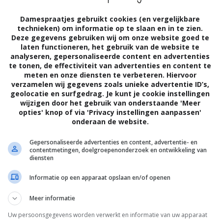
sseren dat ik dat gewoon kan zien.”
Damespraatjes gebruikt cookies (en vergelijkbare
technieken) om informatie op te slaan en in te zien.
Deze gegevens gebruiken wij om onze website goed te
laten functioneren, het gebruik van de website te
analyseren, gepersonaliseerde content en advertenties
te tonen, de effectiviteit van advertenties en content te
meten en onze diensten te verbeteren. Hiervoor
jn gevraagd of ze eens met Robin moeten
verzamelen wij gegevens zoals unieke advertentie ID’s,
geolocatie en surfgedrag. Je kunt je cookie instellingen
zamenlijke ruimtes. “Maar Pepijn vindt dat
wijzigen door het gebruik van onderstaande 'Meer
ze hier op de bank liggen en niet bij hem in
opties' knop of via 'Privacy instellingen aanpassen'
onderaan de website.
 heeft hij gelijk in. Hier hebben we er zicht
Gepersonaliseerde advertenties en content, advertentie- en
bin wat gezelliger is als Louis hier is. Maar
contentmetingen, doelgroepenonderzoek en ontwikkeling van
diensten
Informatie op een apparaat opslaan en/of openen
Meer informatie
Uw persoonsgegevens worden verwerkt en informatie van uw apparaat