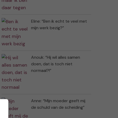
Eline: “Ben ik echt te veel met
mijn werk bezig?”
Anouk: “Hij wil alles samen
doen, dat is toch niet
normaal?!”
Anne: “Mijn moeder geeft mij
de schuld van de scheiding”