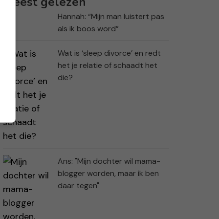
Meest gelezen
Hannah: “Mijn man luistert pas
als ik boos word”
Wat is ‘sleep divorce’ en redt
het je relatie of schaadt het
die?
Ans: "Mijn dochter wil mama-
blogger worden, maar ik ben
daar tegen"