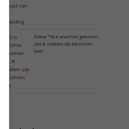
Selina: “Hij is erachter gekomen
dat ik stiekem zijn berichten
lees”