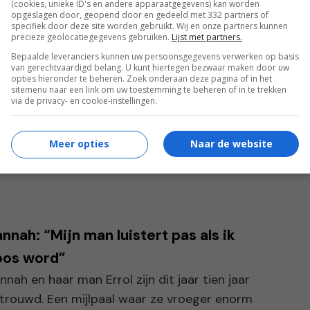
(cookies, unieke ID's en andere apparaatgegevens) kan worden
opgeslagen door, geopend door en gedeeld met 332 partners of
indt, blijft Lana zich er ongemakkelijk over
specifiek door deze site worden gebruikt. Wij en onze partners kunnen
precieze geolocatiegegevens gebruiken.
Lijst met partners.
met mijn ouders erbij. Het lijkt wel alsof ze
Bepaalde leveranciers kunnen uw persoonsgegevens verwerken op basis
van gerechtvaardigd belang. U kunt hiertegen bezwaar maken door uw
wij daar ook in huis wonen. Hebben andere
opties hieronder te beheren. Zoek onderaan deze pagina of in het
sitemenu naar een link om uw toestemming te beheren of in te trekken
aan jullie hiermee om?”
via de privacy- en cookie-instellingen.
Meer opties
Naar de website
nnah: “Mijn man luistert pas als ik
oos word”
nnah en haar man Errol zijn dit jaar tien jaar
trouwd. Een mijlpaal waar ze vroeger enorm