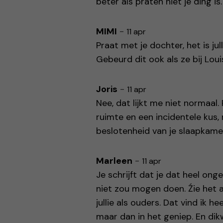
beter als praten niet je ding is.
MIMI
-
11 apr
Praat met je dochter, het is jull
Gebeurd dit ook als ze bij Louis
Joris
-
11 apr
Nee, dat lijkt me niet normaal.
ruimte en een incidentele kus,
beslotenheid van je slaapkamer
Marleen
-
11 apr
Je schrijft dat je dat heel onge
niet zou mogen doen. Źie het al
jullie als ouders. Dat vind ik h
maar dan in het geniep. En di