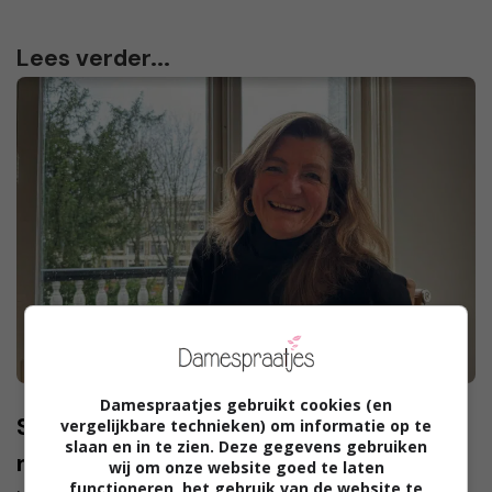
Lees verder...
Damespraatjes gebruikt cookies (en
Sandra kijkt reikhalzend uit naar de
vergelijkbare technieken) om informatie op te
slaan en in te zien. Deze gegevens gebruiken
nieuwe Lars Kepler: Nacht
wij om onze website goed te laten
functioneren, het gebruik van de website te