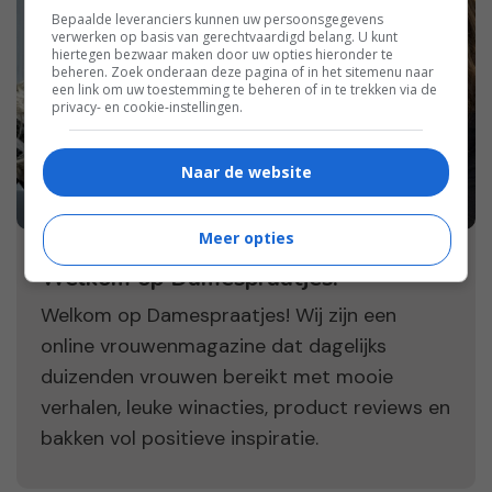
Bepaalde leveranciers kunnen uw persoonsgegevens
verwerken op basis van gerechtvaardigd belang. U kunt
hiertegen bezwaar maken door uw opties hieronder te
beheren. Zoek onderaan deze pagina of in het sitemenu naar
een link om uw toestemming te beheren of in te trekken via de
privacy- en cookie-instellingen.
Naar de website
Meer opties
Welkom op Damespraatjes!
Welkom op Damespraatjes! Wij zijn een
online vrouwenmagazine dat dagelijks
duizenden vrouwen bereikt met mooie
verhalen, leuke winacties, product reviews en
bakken vol positieve inspiratie.