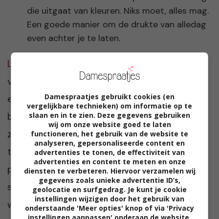
die uitgaat van kleuren. Niks moet, alles mag.
Een goede manier om de drukte van alledag
even achter je te laten.
Lisanne Teeuwen (55)
, moeder van twee
volwassen dochters, leerkracht Taalklas op
Damespraatjes gebruikt cookies (en
een basisschool, (inval)leerkracht
vergelijkbare technieken) om informatie op te
basisonderwijs en daarnaast nog steeds op
slaan en in te zien. Deze gegevens gebruiken
wij om onze website goed te laten
zoek naar die ene uitdagende, bij haar
functioneren, het gebruik van de website te
analyseren, gepersonaliseerde content en
talenten passende baan. Een veelheid van
advertenties te tonen, de effectiviteit van
advertenties en content te meten en onze
passies en hobby’s maken dat ze zich geen
diensten te verbeteren. Hiervoor verzamelen wij
gegevens zoals unieke advertentie ID’s,
seconde verveelt. Op sportief gebied:
geolocatie en surfgedrag. Je kunt je cookie
instellingen wijzigen door het gebruik van
wandelen, fietsen en roeien. Creatief: kleding
onderstaande 'Meer opties' knop of via 'Privacy
instellingen aanpassen' onderaan de website.