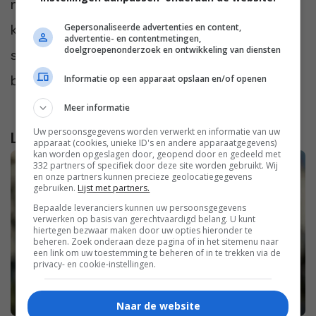
maken. Cultureel: museumbezoek en
kunstgeschiedenis. Ontspanning: veel lezen,
Gepersonaliseerde advertenties en content,
advertentie- en contentmetingen,
doelgroepenonderzoek en ontwikkeling van diensten
schrijven, muziek en puzzelen. Een
boogschutter ten voeten uit.
Informatie op een apparaat opslaan en/of openen
Meer informatie
Uw persoonsgegevens worden verwerkt en informatie van uw
Lees verder...
apparaat (cookies, unieke ID's en andere apparaatgegevens)
kan worden opgeslagen door, geopend door en gedeeld met
332 partners of specifiek door deze site worden gebruikt. Wij
en onze partners kunnen precieze geolocatiegegevens
gebruiken.
Lijst met partners.
Bepaalde leveranciers kunnen uw persoonsgegevens
verwerken op basis van gerechtvaardigd belang. U kunt
hiertegen bezwaar maken door uw opties hieronder te
beheren. Zoek onderaan deze pagina of in het sitemenu naar
een link om uw toestemming te beheren of in te trekken via de
privacy- en cookie-instellingen.
Naar de website