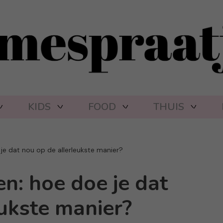
KIDS
FOOD
THUIS
je dat nou op de allerleukste manier?
n: hoe doe je dat
eukste manier?