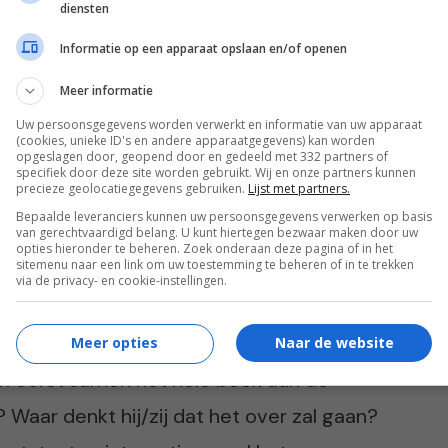
diensten
Informatie op een apparaat opslaan en/of openen
Meer informatie
Uw persoonsgegevens worden verwerkt en informatie van uw apparaat
(cookies, unieke ID's en andere apparaatgegevens) kan worden
opgeslagen door, geopend door en gedeeld met 332 partners of
specifiek door deze site worden gebruikt. Wij en onze partners kunnen
precieze geolocatiegegevens gebruiken.
Lijst met partners.
Bepaalde leveranciers kunnen uw persoonsgegevens verwerken op basis
 (@kinderboekjes.nl)
van gerechtvaardigd belang. U kunt hiertegen bezwaar maken door uw
opties hieronder te beheren. Zoek onderaan deze pagina of in het
sitemenu naar een link om uw toestemming te beheren of in te trekken
via de privacy- en cookie-instellingen.
je het boek openslaat
Meer opties
Naar de website
en eerst samen het hele boek aan de
? Waar denkt hij/zij dat het over zal gaan?