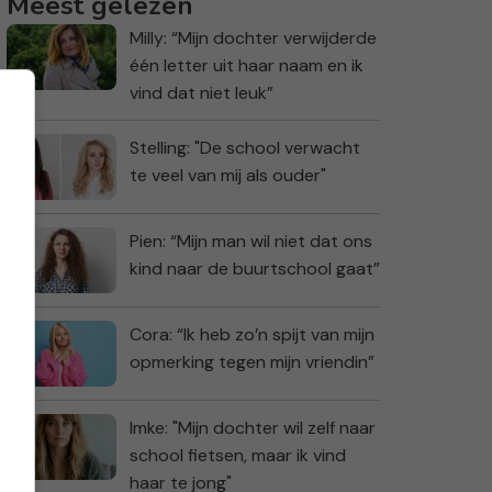
Meest gelezen
Milly: “Mijn dochter verwijderde
één letter uit haar naam en ik
vind dat niet leuk”
Stelling: "De school verwacht
te veel van mij als ouder"
Pien: “Mijn man wil niet dat ons
kind naar de buurtschool gaat”
Cora: “Ik heb zo’n spijt van mijn
opmerking tegen mijn vriendin”
Imke: "Mijn dochter wil zelf naar
school fietsen, maar ik vind
haar te jong"