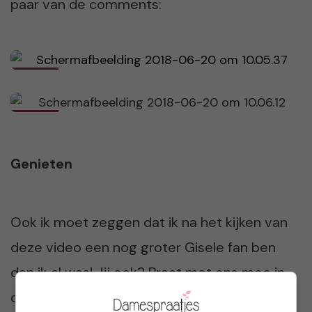
paar van de comments:
Genieten
Ook ik moet zeggen dat ik na het kijken van
deze video een nog groter Gisele fan ben
dan ik al was! Jij ook? Praat met ons mee in
de comments onder dit artikel. Vinden we