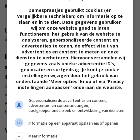
gezellig 🙂
Damespraatjes gebruikt cookies (en
vergelijkbare technieken) om informatie op te
slaan en in te zien. Deze gegevens gebruiken
wij om onze website goed te laten
Lees verder...
functioneren, het gebruik van de website te
analyseren, gepersonaliseerde content en
advertenties te tonen, de effectiviteit van
advertenties en content te meten en onze
Ilona: “De moeders op school maken
diensten te verbeteren. Hiervoor verzamelen wij
gegevens zoals unieke advertentie ID’s,
altijd groepjes zonder mij”
geolocatie en surfgedrag. Je kunt je cookie
instellingen wijzigen door het gebruik van
Ilona en Jan ontmoetten elkaar tijdens een
onderstaande 'Meer opties' knop of via 'Privacy
singlesreis. “Ik dacht eerst dat het een
instellingen aanpassen' onderaan de website.
vakantieliefde zou zijn,” zegt Ilona. “Je kent dat
Gepersonaliseerde advertenties en content,
wel, zo’n intense klik voor even, maar daarna gaat
advertentie- en contentmetingen,
doelgroepenonderzoek en ontwikkeling van diensten
het we...
Informatie op een apparaat opslaan en/of openen
Volg jij ons al?
Meer informatie