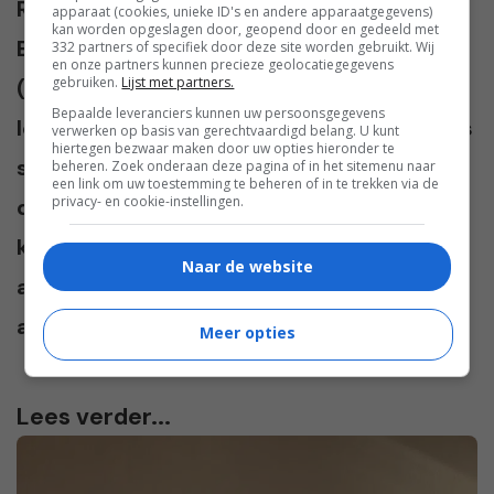
Robert Brekelmans en hun twee mannen
apparaat (cookies, unieke ID's en andere apparaatgegevens)
kan worden opgeslagen door, geopend door en gedeeld met
Bob en Tom in ’t Gooi. Naast schrijven
332 partners of specifiek door deze site worden gebruikt. Wij
en onze partners kunnen precieze geolocatiegegevens
gebruiken.
Lijst met partners.
(momenteel is ze druk met een boek!) is
Bepaalde leveranciers kunnen uw persoonsgegevens
lezen een grote hobby. De andere passie is
verwerken op basis van gerechtvaardigd belang. U kunt
hiertegen bezwaar maken door uw opties hieronder te
sporten; heel wat uurtjes brengt zij door in
beheren. Zoek onderaan deze pagina of in het sitemenu naar
een link om uw toestemming te beheren of in te trekken via de
privacy- en cookie-instellingen.
de sportschool voor spinninglessen en
krachttrainingen. Alle drie haar mannen
Naar de website
atletieken en Bob en Tom doen daarnaast
aan freerunning.
Meer opties
Lees verder...