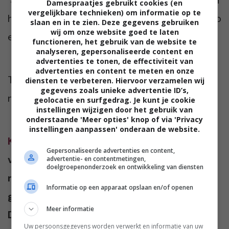
Damespraatjes gebruikt cookies (en
vergelijkbare technieken) om informatie op te
handen. Ik sputter tegen. “Tom, serieus, ik heb
slaan en in te zien. Deze gegevens gebruiken
wij om onze website goed te laten
er geen tijd voor.”
functioneren, het gebruik van de website te
analyseren, gepersonaliseerde content en
advertenties te tonen, de effectiviteit van
advertenties en content te meten en onze
Tom luistert niet en laat me geen keus. Hij is
diensten te verbeteren. Hiervoor verzamelen wij
gegevens zoals unieke advertentie ID’s,
net zo’n deadliner als z’n moeder.
geolocatie en surfgedrag. Je kunt je cookie
instellingen wijzigen door het gebruik van
onderstaande 'Meer opties' knop of via 'Privacy
instellingen aanpassen' onderaan de website.
Karin van Leeuwen
(45 jaar) is eigenaar
Gepersonaliseerde advertenties en content,
van tekstbureau De Gooise Pen. Heeft
advertentie- en contentmetingen,
doelgroepenonderzoek en ontwikkeling van diensten
meer dan twintig jaar voor kranten
Informatie op een apparaat opslaan en/of openen
gewerkt en schrijft blogs voor
Meer informatie
Damespraatjes. Ze woont samen met
Uw persoonsgegevens worden verwerkt en informatie van uw