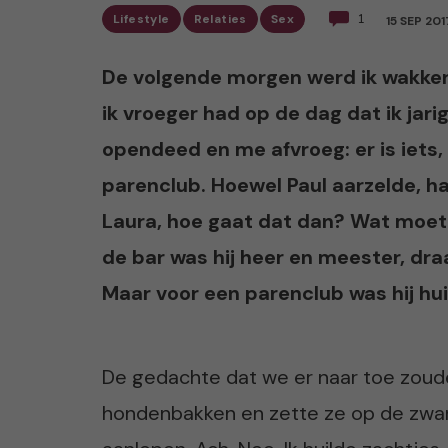
Lifestyle
Relaties
Sex
1
15 SEP 201
De volgende morgen werd ik wakker m
ik vroeger had op de dag dat ik jar
opendeed en me afvroeg: er is iets,
parenclub. Hoewel Paul aarzelde, ha
Laura, hoe gaat dat dan? Wat moet i
de bar was hij heer en meester, draa
Maar voor een parenclub was hij hu
De gedachte dat we er naar toe zoude
hondenbakken en zette ze op de zwar