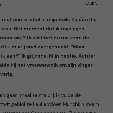
LAURA
7
et een kriebel in mijn buik. Zo één die
ig was. Het moment dat ik mijn ogen
 maar wat? Ik wist het nu meteen: de
d ik ‘m vrij snel overgehaald. “Maar
k aan?” Ik grijnsde. Mijn bestie. Achter
ide hij het vrouwenvolk om zijn vinger.
iverig.
n gaan, maakte me blij. Ik vulde de
twit geblokte keukenvloer. Munchkin kwam