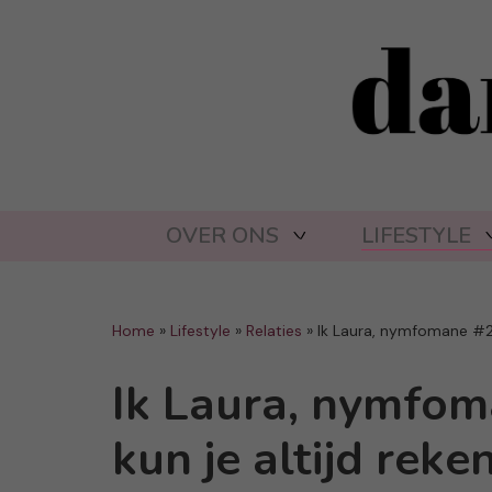
OVER ONS
LIFESTYLE
Home
»
Lifestyle
»
Relaties
»
Ik Laura, nymfomane #29:
Ik Laura, nymfom
kun je altijd reke