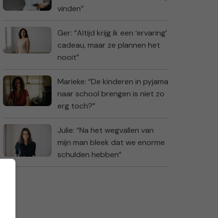
vinden”
Ger: “Altijd krijg ik een ‘ervaring’
cadeau, maar ze plannen het
nooit”
Marieke: “De kinderen in pyjama
naar school brengen is niet zo
erg toch?”
Julie: “Na het wegvallen van
mijn man bleek dat we enorme
schulden hebben”