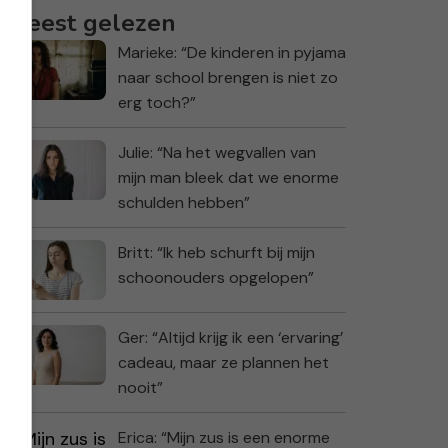
Meest gelezen
Marieke: “De kinderen in pyjama
naar school brengen is niet zo
erg toch?”
Julie: “Na het wegvallen van
mijn man bleek dat we enorme
schulden hebben”
Britt: “Ik heb schurft bij mijn
schoonouders opgelopen”
Ger: “Altijd krijg ik een ‘ervaring’
cadeau, maar ze plannen het
nooit”
Erica: “Mijn zus is een enorme