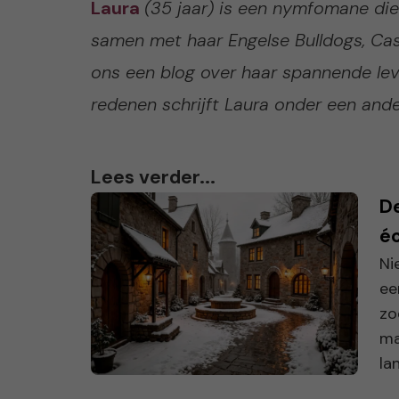
Laura
(35 jaar) is een nymfomane di
samen met haar Engelse Bulldogs, Cas
ons een blog over haar spannende le
redenen schrijft Laura onder een and
Lees verder...
D
éc
Ni
ee
zo
ma
la