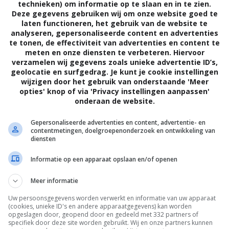
technieken) om informatie op te slaan en in te zien.
Deze gegevens gebruiken wij om onze website goed te
 de vorm slapen. Meer om mij een plezier
laten functioneren, het gebruik van de website te
analyseren, gepersonaliseerde content en advertenties
e blijven. Ik had het vermoeden dat ik niet
te tonen, de effectiviteit van advertenties en content te
nachten beleefde. Ik kwam daar niet
meten en onze diensten te verbeteren. Hiervoor
verzamelen wij gegevens zoals unieke advertentie ID’s,
laar met hem.” Ik schrok van mijn eigen
geolocatie en surfgedrag. Je kunt je cookie instellingen
wijzigen door het gebruik van onderstaande 'Meer
 praten? Zonder het te beantwoorden, wiste
opties' knop of via 'Privacy instellingen aanpassen'
onderaan de website.
vroeg mijn mobiel. Mijn vinger zweefde
Gepersonaliseerde advertenties en content, advertentie- en
iet. Nog niet.
contentmetingen, doelgroepenonderzoek en ontwikkeling van
diensten
Informatie op een apparaat opslaan en/of openen
eek me aan. “Pijp me dan, slet.” Met mijn
Meer informatie
n lul in mijn mond. Hij pakte mijn hoofd vast
Uw persoonsgegevens worden verwerkt en informatie van uw apparaat
zijn lul hard werd tussen mijn tanden. Aan
(cookies, unieke ID's en andere apparaatgegevens) kan worden
opgeslagen door, geopend door en gedeeld met 332 partners of
specifiek door deze site worden gebruikt. Wij en onze partners kunnen
ijn tong in mijn mond, graaide in mijn kut.