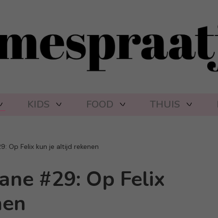
KIDS
FOOD
THUIS
 Op Felix kun je altijd rekenen
ane #29: Op Felix
nen