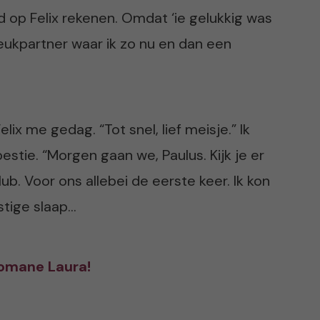
d op Felix rekenen. Omdat ‘ie gelukkig was
 neukpartner waar ik zo nu en dan een
lix me gedag. “Tot snel, lief meisje.” Ik
bestie. “Morgen gaan we, Paulus. Kijk je er
lub. Voor ons allebei de eerste keer. Ik kon
ustige slaap…
fomane Laura!