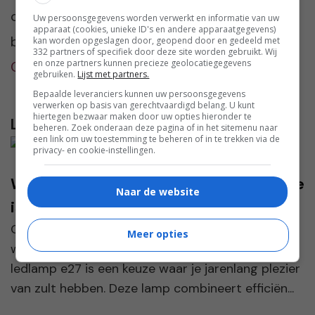
condoom. Je kunt al deze merken
Uw persoonsgegevens worden verwerkt en informatie van uw
apparaat (cookies, unieke ID's en andere apparaatgegevens)
bestellen en discreet laten bezorgen door
kan worden opgeslagen door, geopend door en gedeeld met
332 partners of specifiek door deze site worden gebruikt. Wij
en onze partners kunnen precieze geolocatiegegevens
Condoom.nl
.
gebruiken.
Lijst met partners.
Bepaalde leveranciers kunnen uw persoonsgegevens
verwerken op basis van gerechtvaardigd belang. U kunt
hiertegen bezwaar maken door uw opties hieronder te
Lees verder...
beheren. Zoek onderaan deze pagina of in het sitemenu naar
een link om uw toestemming te beheren of in te trekken via de
privacy- en cookie-instellingen.
Waarom de ledlamp e27 de slimste keuze
Naar de website
is
Of je nu energie wilt besparen, je huis gezelliger
Meer opties
wilt maken of je verlichting wilt moderniseren, de
ledlamp e27 is een keuze waar je jarenlang plezier
van zult hebben. Deze lamp combineert efficiën...