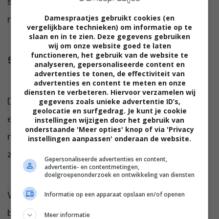
stuk minder verkocht, maar sommige
mensen vinden ze toch echt prettiger.
Damespraatjes gebruikt cookies (en
vergelijkbare technieken) om informatie op te
slaan en in te zien. Deze gegevens gebruiken
wij om onze website goed te laten
functioneren, het gebruik van de website te
5. LELO HEX
analyseren, gepersonaliseerde content en
advertenties te tonen, de effectiviteit van
advertenties en content te meten en onze
diensten te verbeteren. Hiervoor verzamelen wij
Dit is een nieuw merk, wat staat voor luxe en
gegevens zoals unieke advertentie ID’s,
geolocatie en surfgedrag. Je kunt je cookie
exclusiviteit. De condooms zijn ontworpen
instellingen wijzigen door het gebruik van
onderstaande 'Meer opties' knop of via 'Privacy
met honinggraat en laten warmte door. Dit
instellingen aanpassen' onderaan de website.
zorgt voor een nog intensere beleving.
Gepersonaliseerde advertenties en content,
advertentie- en contentmetingen,
doelgroepenonderzoek en ontwikkeling van diensten
We hopen dat deze voorbeelden je een
Informatie op een apparaat opslaan en/of openen
beetje helpen bij het kiezen van een goed
Meer informatie