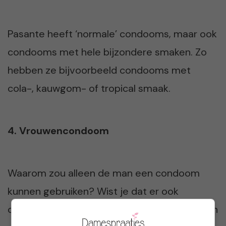
Pasante heeft ‘normale’ condooms, maar ook
condooms met hele bijzondere smaken. Zo
hebben ze bijvoorbeeld condooms met
cola-, kauwgom- of tropical smaak.
4. Vrouwencondoom
Waarom zou alleen de man een condoom
kunnen gebruiken? Wist je dat er ook
condooms voor vrouwen zijn? Ze worden een