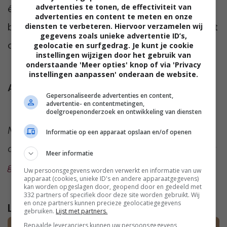
advertenties te tonen, de effectiviteit van
écht bij hen past, zonder zich te laten
advertenties en content te meten en onze
beperken door strikte moderegels. Het draait
diensten te verbeteren. Hiervoor verzamelen wij
gegevens zoals unieke advertentie ID’s,
om kleding die met je meebeweegt.
geolocatie en surfgedrag. Je kunt je cookie
instellingen wijzigen door het gebruik van
onderstaande 'Meer opties' knop of via 'Privacy
instellingen aanpassen' onderaan de website.
Afbeelding
:
Freepik
Gepersonaliseerde advertenties en content,
advertentie- en contentmetingen,
doelgroepenonderzoek en ontwikkeling van diensten
Meer te weten komen over de iconen onder
Informatie op een apparaat opslaan en/of openen
onze bovenste afbeelding?
We vertellen je er
Meer informatie
graag alles over!
Uw persoonsgegevens worden verwerkt en informatie van uw
apparaat (cookies, unieke ID's en andere apparaatgegevens)
kan worden opgeslagen door, geopend door en gedeeld met
332 partners of specifiek door deze site worden gebruikt. Wij
en onze partners kunnen precieze geolocatiegegevens
Lees verder...
gebruiken.
Lijst met partners.
Bepaalde leveranciers kunnen uw persoonsgegevens