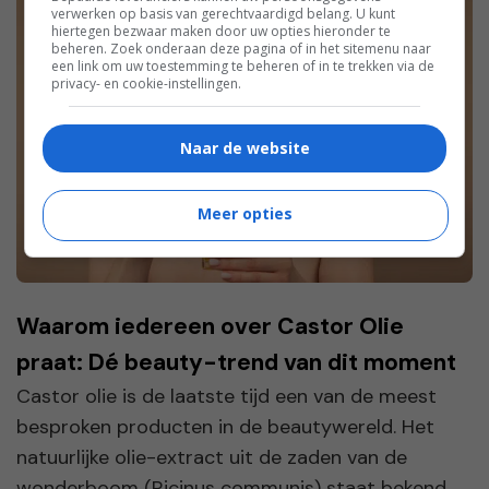
verwerken op basis van gerechtvaardigd belang. U kunt
hiertegen bezwaar maken door uw opties hieronder te
beheren. Zoek onderaan deze pagina of in het sitemenu naar
een link om uw toestemming te beheren of in te trekken via de
privacy- en cookie-instellingen.
Naar de website
Meer opties
Waarom iedereen over Castor Olie
praat: Dé beauty-trend van dit moment
Castor olie is de laatste tijd een van de meest
besproken producten in de beautywereld. Het
natuurlijke olie-extract uit de zaden van de
wonderboom (Ricinus communis) staat bekend