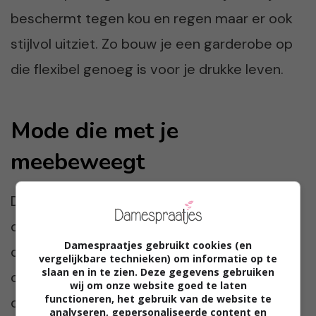
beschermt tegen kou en regen maar er ook
stijlvol uitziet. Zo bouw je een garderobe op
die flexibel genoeg is voor je drukke leven.
Mode die met je
meebeweegt
De trend van sportieve mode die in het
dagelijks leven wordt geïntegreerd, laat zien
Damespraatjes gebruikt cookies (en
dat kleding niet alleen mooi moet zijn, maar
vergelijkbare technieken) om informatie op te
slaan en in te zien. Deze gegevens gebruiken
ook praktisch. Voor veel vrouwen betekent
wij om onze website goed te laten
functioneren, het gebruik van de website te
dit dat ze zich vrijer voelen om te kiezen wat
analyseren, gepersonaliseerde content en