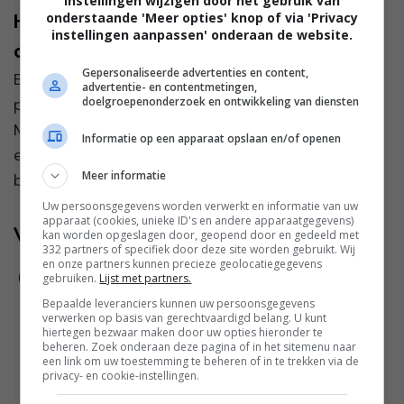
instellingen wijzigen door het gebruik van
Helemaal leuk: hang binnen een hangmat
onderstaande 'Meer opties' knop of via 'Privacy
instellingen aanpassen' onderaan de website.
op!
Gepersonaliseerde advertenties en content,
Een hangmat associëren we vaak met vakantie:
advertentie- en contentmetingen,
palmbomen, een zacht briesje en een goed boek.
doelgroepenonderzoek en ontwikkeling van diensten
Maar steeds meer mensen ontdekken hoe leuk —
Informatie op een apparaat opslaan en/of openen
en vooral hoe fijn — het is om een hangmat
Meer informatie
binnen op te ha...
Uw persoonsgegevens worden verwerkt en informatie van uw
apparaat (cookies, unieke ID's en andere apparaatgegevens)
Volg jij ons al?
kan worden opgeslagen door, geopend door en gedeeld met
332 partners of specifiek door deze site worden gebruikt. Wij
en onze partners kunnen precieze geolocatiegegevens
gebruiken.
Lijst met partners.
Bepaalde leveranciers kunnen uw persoonsgegevens
verwerken op basis van gerechtvaardigd belang. U kunt
hiertegen bezwaar maken door uw opties hieronder te
beheren. Zoek onderaan deze pagina of in het sitemenu naar
een link om uw toestemming te beheren of in te trekken via de
privacy- en cookie-instellingen.