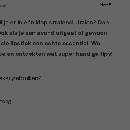
MARA
016
l je er in één klap stralend uitzien? Dan
! Ook als je een avond uitgaat of gewoon
oie lipstick een echte essential. We
be en ontdekten wat super handige tips!
 zeker gebruiken?