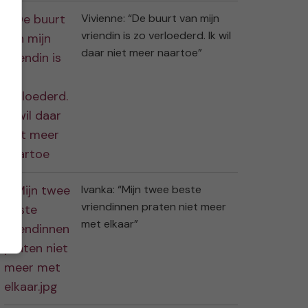
Vivienne: “De buurt van mijn
vriendin is zo verloederd. Ik wil
daar niet meer naartoe”
Ivanka: “Mijn twee beste
vriendinnen praten niet meer
met elkaar”