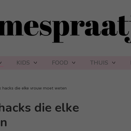
KIDS
FOOD
THUIS
ck hacks die elke vrouw moet weten
hacks die elke
en