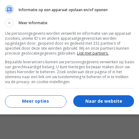
estal is ‘die tijd van de maand’ niet de meest
Informatie op een apparaat opslaan en/of openen
mfortabele periode. Krampen, vermoeidheid en
Meer informatie
n onrustig gevoel door je menstruatie kunnen
Uw persoonsgegevens worden verwerkt en informatie van uw apparaat
t dagelijks leven behoorlijk beïnvloeden.
(cookies, unieke ID's en andere apparaatgegevens) kan worden
ukkig...
opgeslagen door, geopend door en gedeeld met 332 partners of
specifiek door deze site worden gebruikt. Wij en onze partners kunnen
precieze geolocatiegegevens gebruiken.
Lijst met partners.
Bepaalde leveranciers kunnen uw persoonsgegevens verwerken op basis
van gerechtvaardigd belang. U kunt hiertegen bezwaar maken door uw
opties hieronder te beheren. Zoek onderaan deze pagina of in het
sitemenu naar een link om uw toestemming te beheren of in te trekken
via de privacy- en cookie-instellingen.
Meer opties
Naar de website