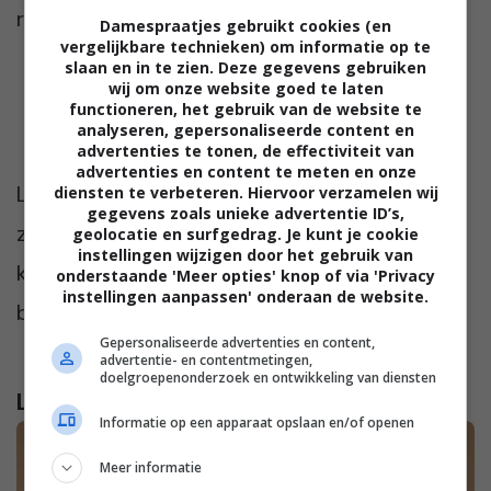
relatie te symboliseren.
Damespraatjes gebruikt cookies (en
vergelijkbare technieken) om informatie op te
slaan en in te zien. Deze gegevens gebruiken
wij om onze website goed te laten
functioneren, het gebruik van de website te
analyseren, gepersonaliseerde content en
advertenties te tonen, de effectiviteit van
advertenties en content te meten en onze
Liever een uniek ontwerp? Bij BAUNAT maken
diensten te verbeteren. Hiervoor verzamelen wij
gegevens zoals unieke advertentie ID’s,
ze met plezier je droomring op maat en je
geolocatie en surfgedrag. Je kunt je cookie
instellingen wijzigen door het gebruik van
kan er bovendien ook een persoonlijke
onderstaande 'Meer opties' knop of via 'Privacy
instellingen aanpassen' onderaan de website.
boodschap in je ring te laten graveren.
Gepersonaliseerde advertenties en content,
advertentie- en contentmetingen,
doelgroepenonderzoek en ontwikkeling van diensten
Lees verder...
Informatie op een apparaat opslaan en/of openen
Meer informatie