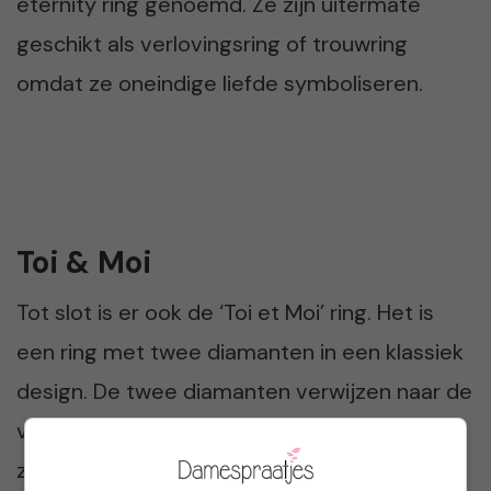
eternity ring genoemd. Ze zijn uitermate
geschikt als verlovingsring of trouwring
omdat ze oneindige liefde symboliseren.
Toi & Moi
Tot slot is er ook de ‘Toi et Moi’ ring. Het is
een ring met twee diamanten in een klassiek
design. De twee diamanten verwijzen naar de
verbinding tussen twee verliefde zielen en
zijn even groot om het evenwicht in de