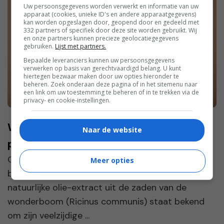
Uw persoonsgegevens worden verwerkt en informatie van uw
apparaat (cookies, unieke ID's en andere apparaatgegevens)
kan worden opgeslagen door, geopend door en gedeeld met
332 partners of specifiek door deze site worden gebruikt. Wij
en onze partners kunnen precieze geolocatiegegevens
gebruiken.
Lijst met partners.
Bepaalde leveranciers kunnen uw persoonsgegevens
verwerken op basis van gerechtvaardigd belang. U kunt
hiertegen bezwaar maken door uw opties hieronder te
beheren. Zoek onderaan deze pagina of in het sitemenu naar
een link om uw toestemming te beheren of in te trekken via de
privacy- en cookie-instellingen.
Waarom iedereen over Castor Olie
Naar de website
praat: Dé beauty-trend van dit moment
Castor olie is de laatste tijd een van de meest
Meer opties
besproken producten in de beautywereld. Het
natuurlijke olie-extract uit de zaden van de
wonderboom (Ricinus communis) staat bekend
om zijn veelzijdige ...