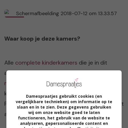
Waar koop je deze kamers?
Alle
complete kinderkamers
die je in dit
artikel terugziet, zijn verkrijgbaar bij
meubelwinkel Emob
. Wat vind jij een mooie
kamer voor jouw kind? Ik ben heel benieuwd!
Damespraatjes gebruikt cookies (en
vergelijkbare technieken) om informatie op te
Praat met ons mee in de comments onder dit
slaan en in te zien. Deze gegevens gebruiken
wij om onze website goed te laten
artikel.
functioneren, het gebruik van de website te
analyseren, gepersonaliseerde content en