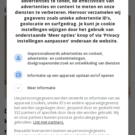
advertenties te tonen, de effectiviteit van
advertenties en content te meten en onze
Lees verder...
diensten te verbeteren. Hiervoor verzamelen wij
gegevens zoals unieke advertentie ID’s,
geolocatie en surfgedrag. Je kunt je cookie
instellingen wijzigen door het gebruik van
onderstaande 'Meer opties' knop of via 'Privacy
instellingen aanpassen' onderaan de website.
Gepersonaliseerde advertenties en content,
advertentie- en contentmetingen,
doelgroepenonderzoek en ontwikkeling van diensten
Informatie op een apparaat opslaan en/of openen
Meer informatie
Uw persoonsgegevens worden verwerkt en informatie van uw
apparaat (cookies, unieke ID's en andere apparaatgegevens)
kan worden opgeslagen door, geopend door en gedeeld met
Dit zijn onze favoriete
332 partners of specifiek door deze site worden gebruikt. Wij
en onze partners kunnen precieze geolocatiegegevens
kinderkledingmerken voor meisjes dit
gebruiken.
Lijst met partners.
najaar
Bepaalde leveranciers kunnen uw persoonsgegevens