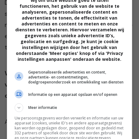
wij om onze website goed te laten
Denk bijvoorbeeld aan fijne ballerina’s, of
functioneren, het gebruik van de website te
analyseren, gepersonaliseerde content en
sportieve sandalen. Er zijn ook verschillende
advertenties te tonen, de effectiviteit van
advertenties en content te meten en onze
merken op de markt die schoenen maken die
diensten te verbeteren. Hiervoor verzamelen wij
een stuk luchtiger zitten door speciale
gegevens zoals unieke advertentie ID’s,
geolocatie en surfgedrag. Je kunt je cookie
technieken een stuk beter ademen.
instellingen wijzigen door het gebruik van
onderstaande 'Meer opties' knop of via 'Privacy
instellingen aanpassen' onderaan de website.
Wat draag jij voor schoenen als je gaat
Gepersonaliseerde advertenties en content,
advertentie- en contentmetingen,
doelgroepenonderzoek en ontwikkeling van diensten
vliegen? We lezen het graag in de
comments!
Informatie op een apparaat opslaan en/of openen
Meer informatie
Uw persoonsgegevens worden verwerkt en informatie van uw
Afbeelding:
Tim Gouw – Pexels
apparaat (cookies, unieke ID's en andere apparaatgegevens)
kan worden opgeslagen door, geopend door en gedeeld met
332 partners of specifiek door deze site worden gebruikt. Wij
en onze partners kunnen precieze geolocatiegegevens