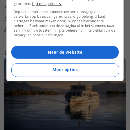
gebruiken.
Lijst met partners.
Meer te weten komen over de iconen in onze
Bepaalde leveranciers kunnen uw persoonsgegevens
verwerken op basis van gerechtvaardigd belang. U kunt
bovenste afbeelding?
We vertellen je er
hiertegen bezwaar maken door uw opties hieronder te
beheren. Zoek onderaan deze pagina of in het sitemenu naar
graag alles over!
een link om uw toestemming te beheren of in te trekken via de
privacy- en cookie-instellingen.
Lees verder...
Naar de website
Meer opties