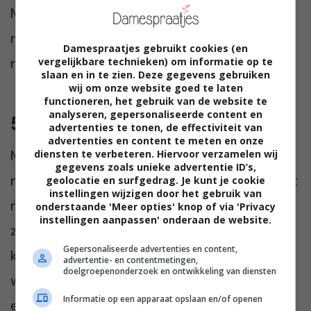
Met een beetje vlees is helemaal niks mis,
maar om oud te worden kan je dit het beste
Damespraatjes gebruikt cookies (en
met mate eten.
vergelijkbare technieken) om informatie op te
slaan en in te zien. Deze gegevens gebruiken
wij om onze website goed te laten
functioneren, het gebruik van de website te
analyseren, gepersonaliseerde content en
5. Water, wijn en koffie
advertenties te tonen, de effectiviteit van
advertenties en content te meten en onze
Met vriendinnen grap ik vaak dat we alleen
diensten te verbeteren. Hiervoor verzamelen wij
gegevens zoals unieke advertentie ID’s,
maar water, wijn en koffie drinken. En laten dit
geolocatie en surfgedrag. Je kunt je cookie
instellingen wijzigen door het gebruik van
nou nét de favoriete drankjes in de blauwe
onderstaande 'Meer opties' knop of via 'Privacy
instellingen aanpassen' onderaan de website.
zones zijn. Bij het ontbijt drinken ze graag
Gepersonaliseerde advertenties en content,
koffie, gedurende de dag kiezen ze voor
advertentie- en contentmetingen,
doelgroepenonderzoek en ontwikkeling van diensten
water en ’s avonds drinken ze bij de maaltijd
Informatie op een apparaat opslaan en/of openen
een glas wijn. Niet verkeerd toch? Frisdrank