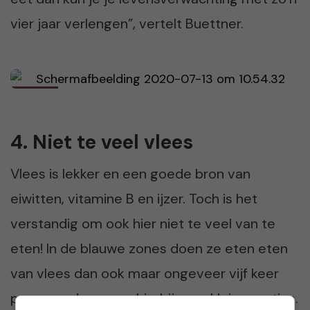
vier jaar verlengen”, vertelt Buettner.
4. Niet te veel vlees
Vlees is lekker en een goede bron van
eiwitten, vitamine B en ijzer. Toch is het
verstandig om ook hier niet te veel van te
eten! In de blauwe zones doen ze eten eten
van vlees dan ook maar ongeveer vijf keer
per maand en gaan hierbij voor kleine porties.