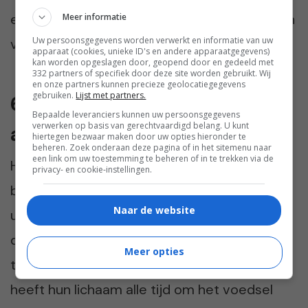
en sapjes laten ze links liggen, deze bevatten
Meer informatie
Uw persoonsgegevens worden verwerkt en informatie van uw
veel suiker.
apparaat (cookies, unieke ID's en andere apparaatgegevens)
kan worden opgeslagen door, geopend door en gedeeld met
332 partners of specifiek door deze site worden gebruikt. Wij
en onze partners kunnen precieze geolocatiegegevens
gebruiken.
Lijst met partners.
6. Goed ontbijt en sobere
Bepaalde leveranciers kunnen uw persoonsgegevens
verwerken op basis van gerechtvaardigd belang. U kunt
avondmaaltijd
hiertegen bezwaar maken door uw opties hieronder te
beheren. Zoek onderaan deze pagina of in het sitemenu naar
een link om uw toestemming te beheren of in te trekken via de
Het ontbijt overslaan? Dat doen ze in de
privacy- en cookie-instellingen.
blauwe zones niet! Hier ontbijten ze
Naar de website
uitgebreid, eten een goede lunch en sluiten
de dag af met een licht diner. Snacken
Meer opties
tussendoor en na het diner doen ze niet. Zo
heeft hun lichaam alle tijd om het voedsel