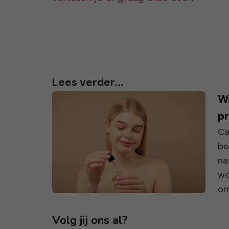
Lees verder...
W
pr
Ca
be
na
wo
om 
Volg jij ons al?