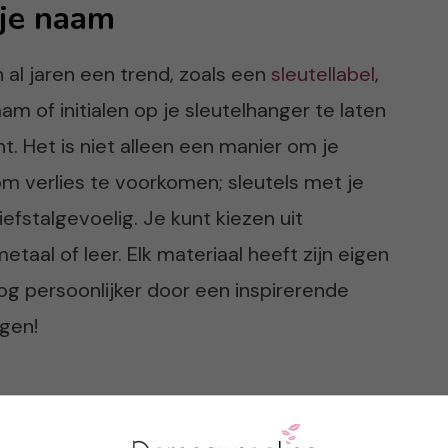
 je naam
 al jaren een trend, zoals een
sleutellabel
,
am of initialen op je sleutelhanger te laten
. Het is niet alleen een manier om je
om verlies te voorkomen; sleutels met je
efstalgevoelig. Je kunt kiezen uit
etaal of leer. Elk materiaal heeft zijn eigen
g persoonlijker door een inspirerende
gen!
je familie