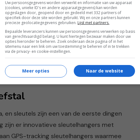
e opties. Er zijn tal van sleutelhangers
Uw persoonsgegevens worden verwerkt en informatie van uw apparaat
(cookies, unieke ID's en andere apparaatgegevens) kan worden
zoals oude touwen, biologisch afbreekbaar
opgeslagen door, geopend door en gedeeld met 332 partners of
specifiek door deze site worden gebruikt. Wij en onze partners kunnen
eheerde bossen. Een andere optie is een
precieze geolocatiegegevens gebruiken.
Lijst met partners.
Bepaalde leveranciers kunnen uw persoonsgegevens verwerken op basis
at niet alleen milieuvriendelijk is, maar ook
van gerechtvaardigd belang. U kunt hiertegen bezwaar maken door uw
opties hieronder te beheren. Zoek onderaan deze pagina of in het
n goed voor de planeet, maar toont ook
sitemenu naar een link om uw toestemming te beheren of in te trekken
via de privacy- en cookie-instellingen.
t is een stijlvol statement dat veel verder
Meer opties
Naar de website
efstal
ma, en sleutels zijn een van de eerste dingen
g zijn er innovatieve sleutelhangers met
k aan GPS-tracking sleutelhangers waarmee