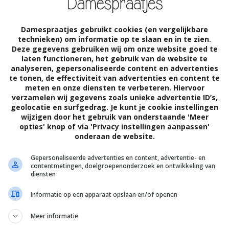
je herinnert aan je geliefden. Een
woordigt, kan een perfecte dagelijkse
Damespraatjes gebruikt cookies (en vergelijkbare
technieken) om informatie op te slaan en in te zien.
je kinderen, partner of huisdier. Er zijn
Deze gegevens gebruiken wij om onze website goed te
laten functioneren, het gebruik van de website te
rin kleine tekeningen of vingerafdrukken van
analyseren, gepersonaliseerde content en advertenties
te tonen, de effectiviteit van advertenties en content te
 Dit soort persoonlijke toevoegingen
meten en onze diensten te verbeteren. Hiervoor
verzamelen wij gegevens zoals unieke advertentie ID’s,
akt, een glimlach op je gezicht. Het is niet
geolocatie en surfgedrag. Je kunt je cookie instellingen
wijzigen door het gebruik van onderstaande 'Meer
ezin, maar het maakt je sleutels ook
opties' knop of via 'Privacy instellingen aanpassen'
onderaan de website.
Gepersonaliseerde advertenties en content, advertentie- en
contentmetingen, doelgroepenonderzoek en ontwikkeling van
diensten
ke sleutelhanger
Informatie op een apparaat opslaan en/of openen
s belangrijker wordt, is het verstandig om
Meer informatie