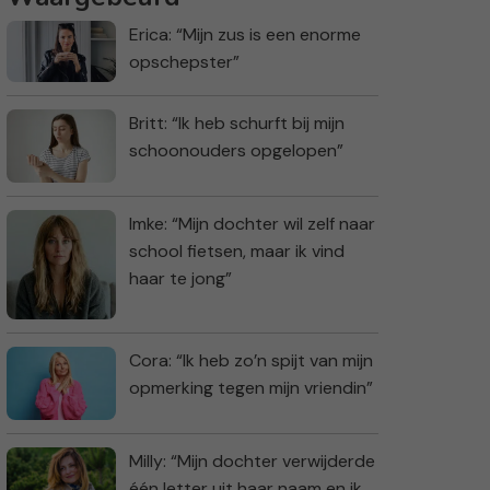
Erica: “Mijn zus is een enorme
opschepster”
Britt: “Ik heb schurft bij mijn
schoonouders opgelopen”
Imke: “Mijn dochter wil zelf naar
school fietsen, maar ik vind
haar te jong”
Cora: “Ik heb zo’n spijt van mijn
opmerking tegen mijn vriendin”
Milly: “Mijn dochter verwijderde
één letter uit haar naam en ik