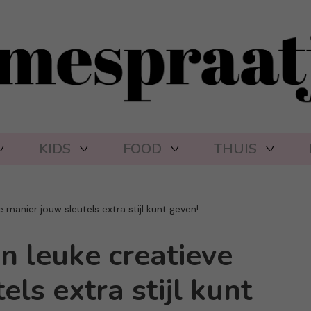
KIDS
FOOD
THUIS
e manier jouw sleutels extra stijl kunt geven!
en leuke creatieve
ls extra stijl kunt