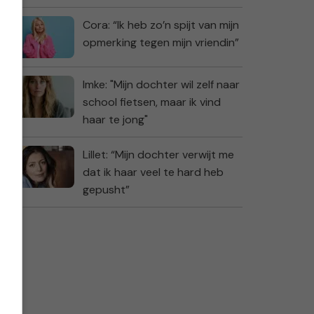
Cora: “Ik heb zo’n spijt van mijn
opmerking tegen mijn vriendin”
Imke: "Mijn dochter wil zelf naar
school fietsen, maar ik vind
haar te jong"
Lillet: “Mijn dochter verwijt me
dat ik haar veel te hard heb
gepusht”