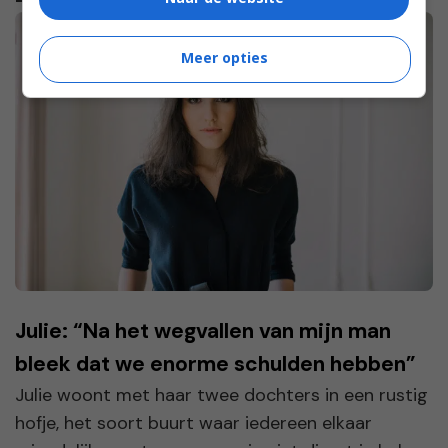
Meer opties
Julie: “Na het wegvallen van mijn man
bleek dat we enorme schulden hebben”
Julie woont met haar twee dochters in een rustig
hofje, het soort buurt waar iedereen elkaar