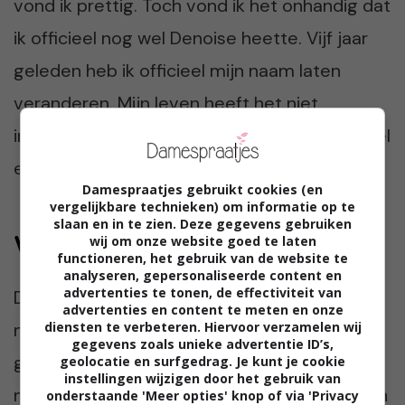
vond ik prettig. Toch vond ik het onhandig dat
ik officieel nog wel Denoise heette. Vijf jaar
geleden heb ik officieel mijn naam laten
veranderen. Mijn leven heeft het niet
ingrijpend veranderd, maar het is allemaal wel
een stuk makkelijker.”
Damespraatjes gebruikt cookies (en
vergelijkbare technieken) om informatie op te
slaan en in te zien. Deze gegevens gebruiken
Wat vinden ouders?
wij om onze website goed te laten
functioneren, het gebruik van de website te
analyseren, gepersonaliseerde content en
advertenties te tonen, de effectiviteit van
De ouders van Denise vinden het nog steeds
advertenties en content te meten en onze
diensten te verbeteren. Hiervoor verzamelen wij
moeilijk dat hun dochter afstand heeft
gegevens zoals unieke advertentie ID’s,
genomen van de naam Denoise. “Ze noemen
geolocatie en surfgedrag. Je kunt je cookie
instellingen wijzigen door het gebruik van
mij per ongeluk soms nog zo. Toen ik net mijn
onderstaande 'Meer opties' knop of via 'Privacy