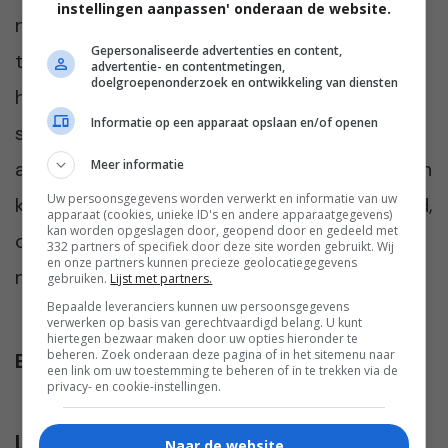
instellingen aanpassen' onderaan de website.
naam liet veranderen corrigeerde ik ze, maar
Gepersonaliseerde advertenties en content,
tegenwoordig doe ik gewoon alsof ik ze niet
advertentie- en contentmetingen,
doelgroepenonderzoek en ontwikkeling van diensten
hoor. Zo leren ze het snel genoeg. Ik kan nog
Informatie op een apparaat opslaan en/of openen
steeds niet begrijpen waarom ze mij zo’n
Meer informatie
afwijkende naam hebben gegeven. Mijn eigen
Uw persoonsgegevens worden verwerkt en informatie van uw
kinderen heten Lot en Tom. Niet zo spannend,
apparaat (cookies, unieke ID's en andere apparaatgegevens)
kan worden opgeslagen door, geopend door en gedeeld met
creatief en origineel. Maar wél lekker
332 partners of specifiek door deze site worden gebruikt. Wij
en onze partners kunnen precieze geolocatiegegevens
makkelijk.”
gebruiken.
Lijst met partners.
Bepaalde leveranciers kunnen uw persoonsgegevens
verwerken op basis van gerechtvaardigd belang. U kunt
hiertegen bezwaar maken door uw opties hieronder te
beheren. Zoek onderaan deze pagina of in het sitemenu naar
Bovenste afbeelding
:
Unsplash+
een link om uw toestemming te beheren of in te trekken via de
privacy- en cookie-instellingen.
Lees verder...
Naar de website