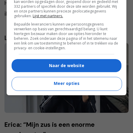
kan worden opgeslagen door, geopend door en gedeeld met
Het is geen makkelijke weg, maar ik merk dat
332 partners of specifiek door deze site worden gebruikt. Wij
en onze partners kunnen precieze geolocatiegegevens
ik me sterker voel als ik voor mezelf opkom.”
gebruiken.
Lijst met partners.
Bepaalde leveranciers kunnen uw persoonsgegevens
verwerken op basis van gerechtvaardigd belang. U kunt
hiertegen bezwaar maken door uw opties hieronder te
Lees verder...
beheren. Zoek onderaan deze pagina of in het sitemenu naar
een link om uw toestemming te beheren of in te trekken via de
privacy- en cookie-instellingen.
Naar de website
Meer opties
Erica: “Mijn zus is een enorme