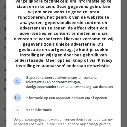
vergelijkbare technieken) om informatie op te
slaan en in te zien. Deze gegevens gebruiken
bang bent dat het de ander kwetst,” zegt
wij om onze website goed te laten
Dagmar. “Maar ik merk dat ik niet kan blijven
functioneren, het gebruik van de website te
analyseren, gepersonaliseerde content en
geven zonder te ontvangen. Echt luisteren is
advertenties te tonen, de effectiviteit van
advertenties en content te meten en onze
een vaardigheid die je kunt ontwikkelen, en ik
diensten te verbeteren. Hiervoor verzamelen wij
gegevens zoals unieke advertentie ID’s,
hoop dat zij dat ook leert. Voor nu betekent
geolocatie en surfgedrag. Je kunt je cookie
instellingen wijzigen door het gebruik van
het dat ik mijn eigen grenzen moet bewaken,
onderstaande 'Meer opties' knop of via 'Privacy
instellingen aanpassen' onderaan de website.
zodat ik niet emotioneel uitgeput raak.” Ze
Gepersonaliseerde advertenties en content,
ziet in dat vriendschap soms ook groeien
advertentie- en contentmetingen,
doelgroepenonderzoek en ontwikkeling van diensten
betekent dat je moeilijke gesprekken voert.
“Ik houd van haar en ik wil onze band
Informatie op een apparaat opslaan en/of openen
behouden, maar dat betekent ook dat ik
Meer informatie
eerlijk moet zijn over mijn eigen behoeften.
Uw persoonsgegevens worden verwerkt en informatie van uw
apparaat (cookies, unieke ID's en andere apparaatgegevens)