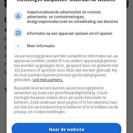
Gepersonaliseerde advertenties en content,
advertentie- en contentmetingen,
De leukste bestemmingen voor een
doelgroepenonderzoek en ontwikkeling van diensten
échte wintervakantie zonder skiën
Informatie op een apparaat opslaan en/of openen
Niet iedereen gaat op wintersport om op ski’s
Meer informatie
een berg af te zoeven. Steeds meer mensen
zoeken juist een wintervakantie zónder skiën —
Uw persoonsgegevens worden verwerkt en informatie van uw
apparaat (cookies, unieke ID's en andere apparaatgegevens)
maar mét sneeuw, sfeervolle dorpjes, mooie
kan worden opgeslagen door, geopend door en gedeeld met
332 partners of specifiek door deze site worden gebruikt. Wij
landschappen en...
en onze partners kunnen precieze geolocatiegegevens
gebruiken.
Lijst met partners.
Bepaalde leveranciers kunnen uw persoonsgegevens
Volg jij ons al?
verwerken op basis van gerechtvaardigd belang. U kunt
hiertegen bezwaar maken door uw opties hieronder te
beheren. Zoek onderaan deze pagina of in het sitemenu naar
een link om uw toestemming te beheren of in te trekken via de
privacy- en cookie-instellingen.
Naar de website