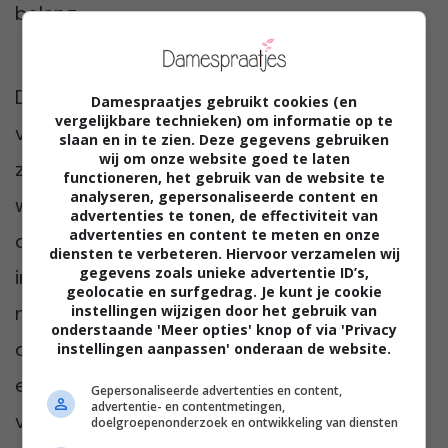
belang.
De begeleiding van vrouwen bij het kiezen
Damespraatjes gebruikt cookies (en
vergelijkbare technieken) om informatie op te
van de juiste aanpak begint door uiteraard
slaan en in te zien. Deze gegevens gebruiken
wij om onze website goed te laten
zelf te onderzoeken, meer informatie in te
functioneren, het gebruik van de website te
analyseren, gepersonaliseerde content en
winnen en daarnaast natuurlijk te kijken naar
advertenties te tonen, de effectiviteit van
advertenties en content te meten en onze
de medische geschiedenis, symptomen en
diensten te verbeteren. Hiervoor verzamelen wij
gegevens zoals unieke advertentie ID’s,
individuele behoeften. Bepaal de voor- en
geolocatie en surfgedrag. Je kunt je cookie
nadelen en de risico’s van elke optie en ga
instellingen wijzigen door het gebruik van
onderstaande 'Meer opties' knop of via 'Privacy
dan vooral proberen om te bepalen wat past
instellingen aanpassen' onderaan de website.
en werkt bij de specifieke situatie en
Gepersonaliseerde advertenties en content,
advertentie- en contentmetingen,
voorkeuren.”
doelgroepenonderzoek en ontwikkeling van diensten