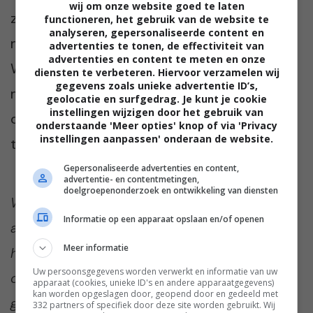
wij om onze website goed te laten
zitten. Zo kan ik uren blijven liggen en ik voel
functioneren, het gebruik van de website te
analyseren, gepersonaliseerde content en
me daarnaast weer echt als herboren.
advertenties te tonen, de effectiviteit van
advertenties en content te meten en onze
Wakker blijven totdat Ward weer thuis is lukt
diensten te verbeteren. Hiervoor verzamelen wij
gegevens zoals unieke advertentie ID’s,
mij dan meestal niet. Na een lang en
geolocatie en surfgedrag. Je kunt je cookie
instellingen wijzigen door het gebruik van
ontspannen bad ben ik klaar om mijn bed in
onderstaande 'Meer opties' knop of via 'Privacy
instellingen aanpassen' onderaan de website.
te gaan en ben ik altijd meteen weg.
Gepersonaliseerde advertenties en content,
advertentie- en contentmetingen,
doelgroepenonderzoek en ontwikkeling van diensten
Wat zijn dingen die jij leuk vind om te doen
Informatie op een apparaat opslaan en/of openen
als je een avondje alleen thuis bent? Ik ben
Meer informatie
heel benieuwd! Praat met ons mee in de
Uw persoonsgegevens worden verwerkt en informatie van uw
comments onder dit artikel. Vinden we
apparaat (cookies, unieke ID's en andere apparaatgegevens)
kan worden opgeslagen door, geopend door en gedeeld met
gezellig!
332 partners of specifiek door deze site worden gebruikt. Wij