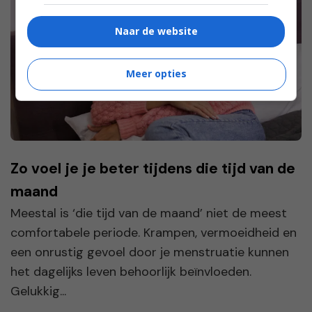
Naar de website
Meer opties
Zo voel je je beter tijdens die tijd van de
maand
Meestal is ‘die tijd van de maand’ niet de meest
comfortabele periode. Krampen, vermoeidheid en
een onrustig gevoel door je menstruatie kunnen
het dagelijks leven behoorlijk beïnvloeden.
Gelukkig...