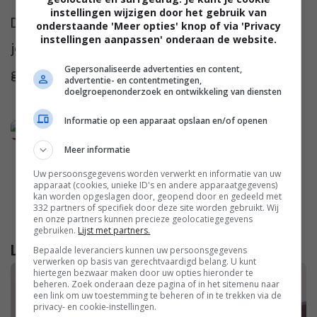
instellingen wijzigen door het gebruik van
Dit zorgt ervoor dat je gemotiveerd blijft en
onderstaande 'Meer opties' knop of via 'Privacy
instellingen aanpassen' onderaan de website.
je niet na 2 weken al je principes overboord
Gepersonaliseerde advertenties en content,
gooit
advertentie- en contentmetingen,
doelgroepenonderzoek en ontwikkeling van diensten
Informatie op een apparaat opslaan en/of openen
Meer informatie
Uw persoonsgegevens worden verwerkt en informatie van uw
apparaat (cookies, unieke ID's en andere apparaatgegevens)
kan worden opgeslagen door, geopend door en gedeeld met
332 partners of specifiek door deze site worden gebruikt. Wij
en onze partners kunnen precieze geolocatiegegevens
gebruiken.
Lijst met partners.
Lees verder...
Bepaalde leveranciers kunnen uw persoonsgegevens
verwerken op basis van gerechtvaardigd belang. U kunt
hiertegen bezwaar maken door uw opties hieronder te
beheren. Zoek onderaan deze pagina of in het sitemenu naar
een link om uw toestemming te beheren of in te trekken via de
privacy- en cookie-instellingen.