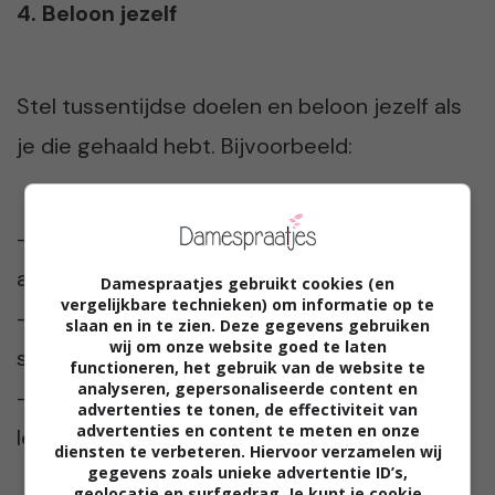
4. Beloon jezelf
Stel tussentijdse doelen en beloon jezelf als
je die gehaald hebt. Bijvoorbeeld:
– 2 kilo afgevallen: Samen met je man een
avondje naar de film
Damespraatjes gebruikt cookies (en
vergelijkbare technieken) om informatie op te
– 5 kilo afgevallen: Patat met mayo van de
slaan en in te zien. Deze gegevens gebruiken
wij om onze website goed te laten
snackbar
functioneren, het gebruik van de website te
analyseren, gepersonaliseerde content en
– 10 kilo afgevallen: Uitgebreid etentje met
advertenties te tonen, de effectiviteit van
advertenties en content te meten en onze
lekker veel wijnen
diensten te verbeteren. Hiervoor verzamelen wij
gegevens zoals unieke advertentie ID’s,
geolocatie en surfgedrag. Je kunt je cookie