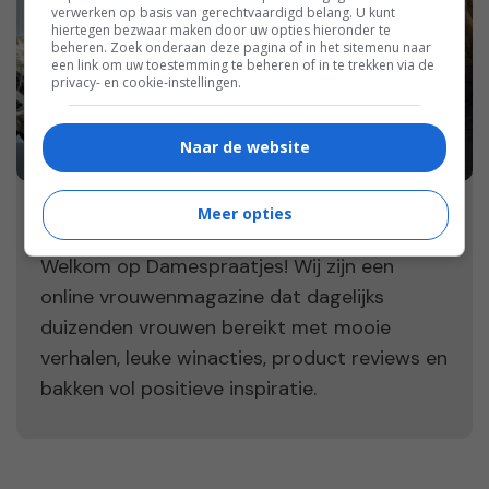
verwerken op basis van gerechtvaardigd belang. U kunt
hiertegen bezwaar maken door uw opties hieronder te
beheren. Zoek onderaan deze pagina of in het sitemenu naar
een link om uw toestemming te beheren of in te trekken via de
privacy- en cookie-instellingen.
Naar de website
Meer opties
Welkom op Damespraatjes!
Welkom op Damespraatjes! Wij zijn een
online vrouwenmagazine dat dagelijks
duizenden vrouwen bereikt met mooie
verhalen, leuke winacties, product reviews en
bakken vol positieve inspiratie.