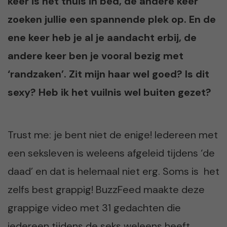
keer is het thuis in bed, de andere keer
zoeken jullie een spannende plek op. En de
ene keer heb je al je aandacht erbij, de
andere keer ben je vooral bezig met
‘randzaken’. Zit mijn haar wel goed? Is dit
sexy? Heb ik het vuilnis wel buiten gezet?
Trust me: je bent niet de enige! Iedereen met
een seksleven is weleens afgeleid tijdens ‘de
daad’ en dat is helemaal niet erg. Soms is het
zelfs best grappig! BuzzFeed maakte deze
grappige video met 31 gedachten die
iedereen tijdens de seks weleens heeft